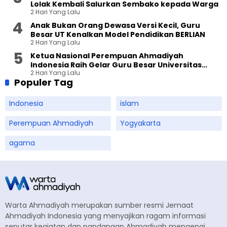
Lolak Kembali Salurkan Sembako kepada Warga
2 Hari Yang Lalu
Anak Bukan Orang Dewasa Versi Kecil, Guru
Besar UT Kenalkan Model Pendidikan BERLIAN
2 Hari Yang Lalu
Ketua Nasional Perempuan Ahmadiyah
Indonesia Raih Gelar Guru Besar Universitas
2 Hari Yang Lalu
Terbuka
Populer Tag
Indonesia
islam
Perempuan Ahmadiyah
Yogyakarta
agama
Warta Ahmadiyah merupakan sumber resmi Jemaat
Ahmadiyah Indonesia yang menyajikan ragam informasi
seputar kegiatan dan pandangan Ahmadiyah mengenai