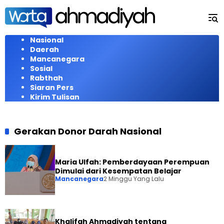
Langsung
ke
konten
Nasional
Daerah
Mancanegara
Sosial
Rabthah
Siaran Pers
Kirim Tulisan
Gerakan Donor Darah Nasional
Maria Ulfah: Pemberdayaan Perempuan
Dimulai dari Kesempatan Belajar
Mancanegara
2 Minggu Yang Lalu
Khalifah Ahmadiyah tentang