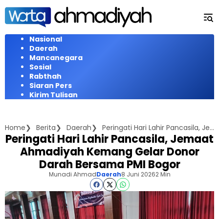
Langsung
ke
konten
Nasional
Daerah
Mancanegara
Sosial
Rabthah
Siaran Pers
Kirim Tulisan
Home
Berita
Daerah
Peringati Hari Lahir Pancasila, Jemaat Ahmadiyah Kemang Gelar Donor Darah Bersama PMI Bogor
Peringati Hari Lahir Pancasila, Jemaat
Ahmadiyah Kemang Gelar Donor
Darah Bersama PMI Bogor
Munadi Ahmad
Daerah
8 Juni 2026
2 Min