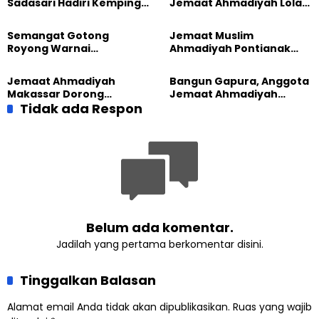
Sadasari Hadiri Kemping
Jemaat Ahmadiyah Lolak
Pemuda Lintas Agama di
Kembali Salurkan
Majalengka
Sembako kepada Warga
Semangat Gotong
Jemaat Muslim
Royong Warnai
Ahmadiyah Pontianak
Pembangunan Kembali
dan Gereja Katedral
Masjid di Jemaat
Perkuat Kolaborasi Sosial
Jemaat Ahmadiyah
Bangun Gapura, Anggota
Ahmadiyah Sukapura
Makassar Dorong
Jemaat Ahmadiyah
Kesadaran Lingkungan
Tidak ada Respon
Madukara dan Warga
Lewat Edukasi Ekoteologi
Sambut HUT RI ke-81
Belum ada komentar.
Jadilah yang pertama berkomentar disini.
Tinggalkan Balasan
Alamat email Anda tidak akan dipublikasikan.
Ruas yang wajib