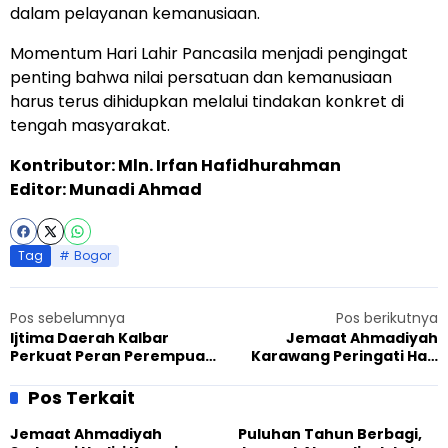
dalam pelayanan kemanusiaan.
Momentum Hari Lahir Pancasila menjadi pengingat
penting bahwa nilai persatuan dan kemanusiaan
harus terus dihidupkan melalui tindakan konkret di
tengah masyarakat.
Kontributor: Mln. Irfan Hafidhurahman
Editor: Munadi Ahmad
Tag
Bogor
Pos sebelumnya
Pos berikutnya
Ijtima Daerah Kalbar
Jemaat Ahmadiyah
Perkuat Peran Perempuan
Karawang Peringati Hari
Ahmadi dalam Membangun
Khilafat Sebagai Penguat
Generasi Tangguh
Akhlak dan Spiritualitas
Pos Terkait
Jemaat Ahmadiyah
Puluhan Tahun Berbagi,