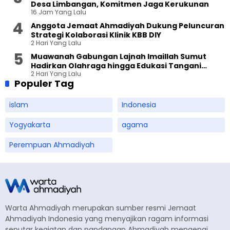
Desa Limbangan, Komitmen Jaga Kerukunan
16 Jam Yang Lalu
Anggota Jemaat Ahmadiyah Dukung Peluncuran
Strategi Kolaborasi Klinik KBB DIY
2 Hari Yang Lalu
Muawanah Gabungan Lajnah Imaillah Sumut
Hadirkan Olahraga hingga Edukasi Tangani
2 Hari Yang Lalu
Sampah
Populer Tag
islam
Indonesia
Yogyakarta
agama
Perempuan Ahmadiyah
Warta Ahmadiyah merupakan sumber resmi Jemaat
Ahmadiyah Indonesia yang menyajikan ragam informasi
seputar kegiatan dan pandangan Ahmadiyah mengenai