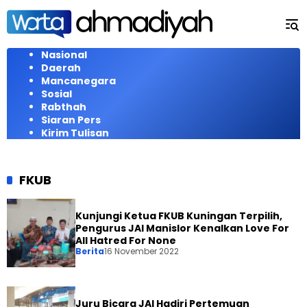
Langsung
ke
konten
Nasional
Daerah
Mancanegara
Sosial
Rabthah
Siaran Pers
Kirim Tulisan
FKUB
Kunjungi Ketua FKUB Kuningan Terpilih,
Pengurus JAI Manislor Kenalkan Love For
All Hatred For None
Berita
16 November 2022
Juru Bicara JAI Hadiri Pertemuan