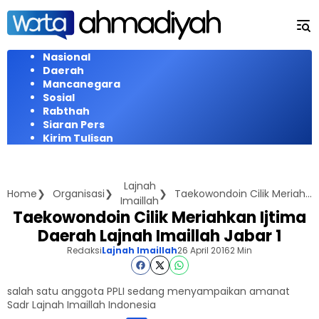
Langsung
ke
konten
Nasional
Daerah
Mancanegara
Sosial
Rabthah
Siaran Pers
Kirim Tulisan
Lajnah
Home
Organisasi
Taekowondoin Cilik Meriahkan Ijtima Daerah Lajnah Imaillah Jabar 1
Imaillah
Taekowondoin Cilik Meriahkan Ijtima
Daerah Lajnah Imaillah Jabar 1
Redaksi
Lajnah Imaillah
26 April 2016
2 Min
salah satu anggota PPLI sedang menyampaikan amanat
Sadr Lajnah Imaillah Indonesia