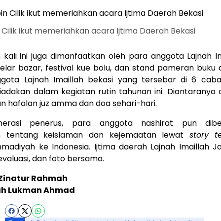
Cilik ikut memeriahkan acara Ijtima Daerah Bekasi
 kali ini juga dimanfaatkan oleh para anggota Lajnah I
lar bazar, festival kue bolu, dan stand pameran buku 
ggota Lajnah Imaillah bekasi yang tersebar di 6 cab
iadakan dalam kegiatan rutin tahunan ini. Diantaranya
an hafalan juz amma dan doa sehari-hari.
nerasi penerus, para anggota nashirat pun dibe
n tentang keislaman dan kejemaatan lewat
story te
adiyah ke Indonesia. Ijtima daerah Lajnah Imaillah Ja
valuasi, dan foto bersama.
Zinatur Rahmah
ah Lukman Ahmad