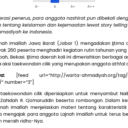
A-
A
A+
A++
rasi penerus, para anggota nashirat pun dibekali den
tentang keislaman dan kejemaatan lewat story telling
madiyah ke Indonesia.
nah Imaillah Jawa Barat (Jabar 1) mengadakan ijtima 
yak 260 peserta menghadiri kegiatan rutin tahunan yang
bah, Bekasi. Ijtima daerah kali ini dimeriahkan berbagai 
 aksi taekwondoin cilik yang merupakan anggota athfal d
a:
[feed url=”http://warta-ahmadiyah.org/tag/ij
d/” number=”3″]
 taekowondoin cilik dipersiapkan untuk menyambut Nai
y. Zahidah R. Qomaruddin beserta rombongan. Dalam ke
jnah Imaillah menjelaskan materi tentang karakteristi
ga mengajak para anggota Lajnah Imaillah untuk terus ber
n meraih ridho-Nya.