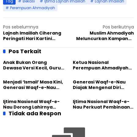
Tag
Bekasi
Ijtima Lajnah Imaillah
Lajnah Imaillah
Perempuan Ahmadiyah
Pos sebelumnya
Pos berikutnya
Lajnah Imaillah Ciherang
Muslim Ahmadiyah
Peringati Hari Kartini
Meluncurkan Kampanye
dengan Bazzar
Perdamaian di Glasgow
Pos Terkait
Anak Bukan Orang
Ketua Nasional
Dewasa Versi Kecil, Guru
Perempuan Ahmadiyah
Besar UT Kenalkan Model
Indonesia Raih Gelar Guru
Pendidikan BERLIAN
Besar Universitas
Menjadi ‘Ismail’ Masa Kini,
Generasi Waqf-e-Nau
Terbuka
Generasi Waqf-e-Nau
Diajak Mengenal Diri
Diajak Hidup untuk
Sebelum Mengubah
Pengabdian
Dunia
Ijtima Nasional Waqf-e-
Ijtima Nasional Waqf-e-
Nau Dorong Lahirnya
Nau Perkuat Pembinaan
Generasi Pengkhidmat
Tidak ada Respon
Calon Pemimpin Jemaat
yang Militan
Masa Depan