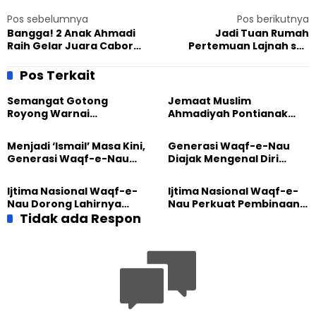
Pos sebelumnya
Pos berikutnya
Bangga! 2 Anak Ahmadi
Jadi Tuan Rumah
Raih Gelar Juara Cabor
Pertemuan Lajnah se-
Bola Voli di O2SN Kota
Sulsel, Masjid An-Nusrat
Tangerang
Masih Tahap Renovasi
Pos Terkait
Semangat Gotong
Jemaat Muslim
Royong Warnai
Ahmadiyah Pontianak
Pembangunan Kembali
dan Gereja Katedral
Masjid di Jemaat
Perkuat Kolaborasi Sosial
Menjadi ‘Ismail’ Masa Kini,
Generasi Waqf-e-Nau
Ahmadiyah Sukapura
Generasi Waqf-e-Nau
Diajak Mengenal Diri
Diajak Hidup untuk
Sebelum Mengubah
Pengabdian
Dunia
Ijtima Nasional Waqf-e-
Ijtima Nasional Waqf-e-
Nau Dorong Lahirnya
Nau Perkuat Pembinaan
Generasi Pengkhidmat
Tidak ada Respon
Calon Pemimpin Jemaat
yang Militan
Masa Depan