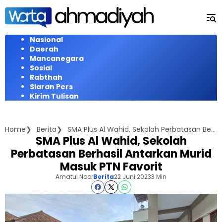
Langsung
ke
konten
Nasional
Daerah
Mancanegara
Sosial
Rabthah
Siaran Pers
Kirim Tulisan
Home
Berita
SMA Plus Al Wahid, Sekolah Perbatasan Berhasil Antarkan Murid Masuk PTN Favorit
SMA Plus Al Wahid, Sekolah
Perbatasan Berhasil Antarkan Murid
Masuk PTN Favorit
Amatul Noor
Berita
22 Juni 2023
3 Min