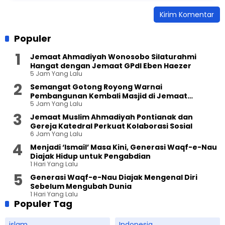
Populer
Jemaat Ahmadiyah Wonosobo Silaturahmi
Hangat dengan Jemaat GPdI Eben Haezer
5 Jam Yang Lalu
Semangat Gotong Royong Warnai
Pembangunan Kembali Masjid di Jemaat
5 Jam Yang Lalu
Ahmadiyah Sukapura
Jemaat Muslim Ahmadiyah Pontianak dan
Gereja Katedral Perkuat Kolaborasi Sosial
6 Jam Yang Lalu
Menjadi ‘Ismail’ Masa Kini, Generasi Waqf-e-Nau
Diajak Hidup untuk Pengabdian
1 Hari Yang Lalu
Generasi Waqf-e-Nau Diajak Mengenal Diri
Sebelum Mengubah Dunia
1 Hari Yang Lalu
Populer Tag
islam
Indonesia