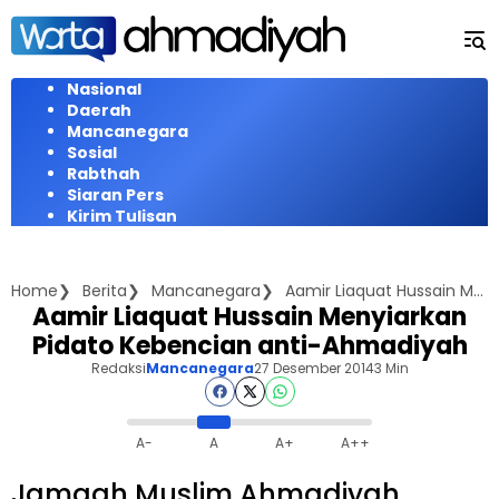
Langsung
ke
konten
Nasional
Daerah
Mancanegara
Sosial
Rabthah
Siaran Pers
Kirim Tulisan
Home
Berita
Mancanegara
Aamir Liaquat Hussain Menyiarkan Pidato Kebencian anti-Ahmadiyah
Aamir Liaquat Hussain Menyiarkan
Pidato Kebencian anti-Ahmadiyah
Redaksi
Mancanegara
27 Desember 2014
3 Min
A-
A
A+
A++
Jamaah Muslim Ahmadiyah