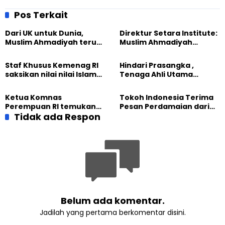
berhadapan dengan
formalisasi Islam
Pos Terkait
Dari UK untuk Dunia,
Direktur Setara Institute:
Muslim Ahmadiyah terus
Muslim Ahmadiyah
perkuat Persaudaraan
membangun Perdamaian
Kemanusiaan Global
Dunia dari “Infrastruktur
Staf Khusus Kemenag RI
Hindari Prasangka ,
Kemanusiaan”
saksikan nilai nilai Islam
Tenaga Ahli Utama
dalam Jalsah Salanah
Kantor Staf Presiden cek
Internasional Muslim
fakta langsung
Ketua Komnas
Tokoh Indonesia Terima
Ahmadiyah UK 2026
kehidupan Muslim
Perempuan RI temukan
Pesan Perdamaian dari
Ahmadiyah di Inggris
optimisme
Tidak ada Respon
Khalifah Muslim
Pemberdayaan
Ahmadiyah
Perempuan dari Sebuah
Pertemuan Umat Islam di
Inggris
Belum ada komentar.
Jadilah yang pertama berkomentar disini.