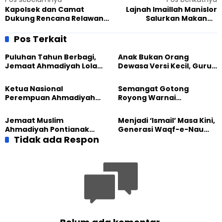
Kapolsek dan Camat
Lajnah Imaillah Manislor
Dukung Rencana Relawan
Salurkan Makanan
Clean The City Sanggau
Tambahan Anak Balita,
Bersihkan Sampah Malam
Pastikan Asupan Gizi
Pos Terkait
Tahun Baru
Terpenuhi
Puluhan Tahun Berbagi,
Anak Bukan Orang
Jemaat Ahmadiyah Lolak
Dewasa Versi Kecil, Guru
Kembali Salurkan
Besar UT Kenalkan Model
Sembako kepada Warga
Pendidikan BERLIAN
Ketua Nasional
Semangat Gotong
Perempuan Ahmadiyah
Royong Warnai
Indonesia Raih Gelar Guru
Pembangunan Kembali
Besar Universitas
Masjid di Jemaat
Jemaat Muslim
Menjadi ‘Ismail’ Masa Kini,
Terbuka
Ahmadiyah Sukapura
Ahmadiyah Pontianak
Generasi Waqf-e-Nau
dan Gereja Katedral
Tidak ada Respon
Diajak Hidup untuk
Perkuat Kolaborasi Sosial
Pengabdian