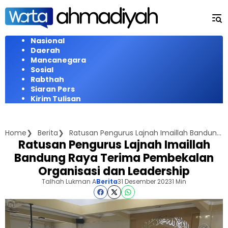
Langsung
ke
konten
Nasional
Daerah
Mancanegara
Sosial
Rabthah
Siaran Pers
Kirim Tulisan
Home
Berita
Ratusan Pengurus Lajnah Imaillah Bandung Raya Terima Pembekalan Organisasi dan Leadership
Ratusan Pengurus Lajnah Imaillah
Bandung Raya Terima Pembekalan
Organisasi dan Leadership
Talhah Lukman A
Berita
31 Desember 2023
1 Min