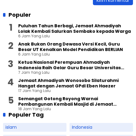
Populer
Puluhan Tahun Berbagi, Jemaat Ahmadiyah
Lolak Kembali Salurkan Sembako kepada Warga
6 Jam Yang Lalu
Anak Bukan Orang Dewasa Versi Kecil, Guru
Besar UT Kenalkan Model Pendidikan BERLIAN
6 Jam Yang Lalu
Ketua Nasional Perempuan Ahmadiyah
Indonesia Raih Gelar Guru Besar Universitas
7 Jam Yang Lalu
Terbuka
Jemaat Ahmadiyah Wonosobo Silaturahmi
Hangat dengan Jemaat GPdI Eben Haezer
17 Jam Yang Lalu
Semangat Gotong Royong Warnai
Pembangunan Kembali Masjid di Jemaat
18 Jam Yang Lalu
Ahmadiyah Sukapura
Populer Tag
islam
Indonesia