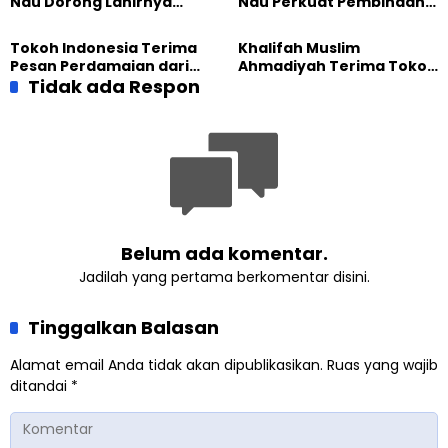
Nau Dorong Lahirnya
Nau Perkuat Pembinaan
Generasi Pengkhidmat
Calon Pemimpin Jemaat
yang Militan
Masa Depan
Tokoh Indonesia Terima
Khalifah Muslim
Pesan Perdamaian dari
Ahmadiyah Terima Tokoh
Khalifah Muslim
Tidak ada Respon
Indonesia dalam Audiensi
Ahmadiyah
Khusus di Islamabad
Belum ada komentar.
Jadilah yang pertama berkomentar disini.
Tinggalkan Balasan
Alamat email Anda tidak akan dipublikasikan.
Ruas yang wajib
ditandai
*