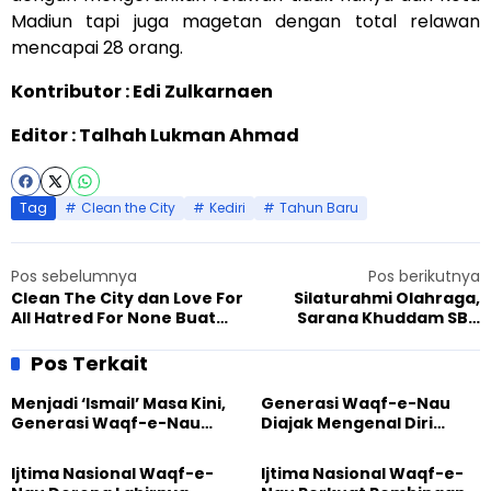
Madiun tapi juga magetan dengan total relawan
mencapai 28 orang.
Kontributor : Edi Zulkarnaen
Editor : Talhah Lukman Ahmad
Tag
Clean the City
Kediri
Tahun Baru
Pos sebelumnya
Pos berikutnya
Clean The City dan Love For
Silaturahmi Olahraga,
All Hatred For None Buat
Sarana Khuddam SBC
Warga Penasaran
Pererat Anggota
Pos Terkait
Menjadi ‘Ismail’ Masa Kini,
Generasi Waqf-e-Nau
Generasi Waqf-e-Nau
Diajak Mengenal Diri
Diajak Hidup untuk
Sebelum Mengubah
Pengabdian
Dunia
Ijtima Nasional Waqf-e-
Ijtima Nasional Waqf-e-