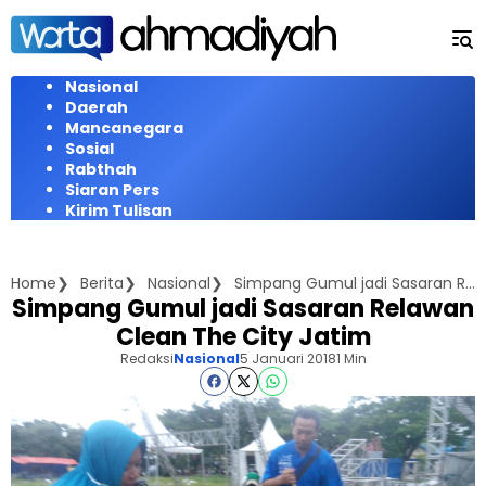
Langsung
ke
konten
Nasional
Daerah
Mancanegara
Sosial
Rabthah
Siaran Pers
Kirim Tulisan
Home
Berita
Nasional
Simpang Gumul jadi Sasaran Relawan Clean The City Jatim
Simpang Gumul jadi Sasaran Relawan
Clean The City Jatim
Redaksi
Nasional
5 Januari 2018
1 Min