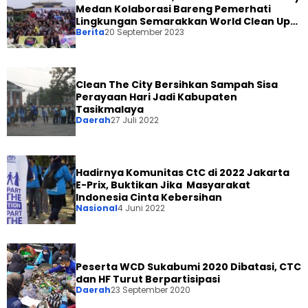
Medan Kolaborasi Bareng Pemerhati
Lingkungan Semarakkan World Clean Up
Berita
20 September 2023
Day 2023
Clean The City Bersihkan Sampah Sisa
Perayaan Hari Jadi Kabupaten
Tasikmalaya
Daerah
27 Juli 2022
Hadirnya Komunitas CtC di 2022 Jakarta
E-Prix, Buktikan Jika Masyarakat
Indonesia Cinta Kebersihan
Nasional
4 Juni 2022
Peserta WCD Sukabumi 2020 Dibatasi, CTC
dan HF Turut Berpartisipasi
Daerah
23 September 2020