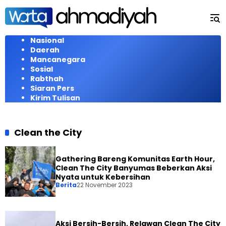
Langsung
ke
konten
Nasional
Daerah
Mancanegara
Sosial
Rabthah
Siaran Pers
Kirim Tulisan
Clean the City
Gathering Bareng Komunitas Earth Hour,
Clean The City Banyumas Beberkan Aksi
Nyata untuk Kebersihan
Berita
22 November 2023
Aksi Bersih-Bersih, Relawan Clean The City