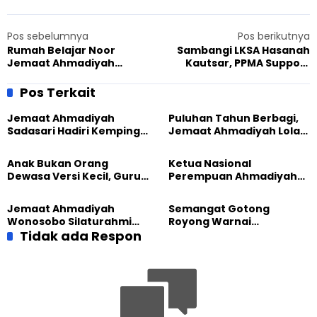
Pos sebelumnya
Pos berikutnya
Rumah Belajar Noor
Sambangi LKSA Hasanah
Jemaat Ahmadiyah
Kautsar, PPMA Support
Tanjung Medan Fokus
Program Ketahanan
Tingkatkan Skill Komputer
Pangan
Pos Terkait
dan Bahasa Inggris
Jemaat Ahmadiyah
Puluhan Tahun Berbagi,
Sadasari Hadiri Kemping
Jemaat Ahmadiyah Lolak
Pemuda Lintas Agama di
Kembali Salurkan
Majalengka
Sembako kepada Warga
Anak Bukan Orang
Ketua Nasional
Dewasa Versi Kecil, Guru
Perempuan Ahmadiyah
Besar UT Kenalkan Model
Indonesia Raih Gelar Guru
Pendidikan BERLIAN
Besar Universitas
Jemaat Ahmadiyah
Semangat Gotong
Terbuka
Wonosobo Silaturahmi
Royong Warnai
Hangat dengan Jemaat
Tidak ada Respon
Pembangunan Kembali
GPdI Eben Haezer
Masjid di Jemaat
Ahmadiyah Sukapura