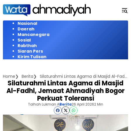
Langsung
ke
konten
Nasional
Daerah
Mancanegara
Sosial
Rabthah
Siaran Pers
Kirim Tulisan
Home
Berita
Silaturahmi Lintas Agama di Masjid Al-Fadhl, Jemaat Ahmadiyah Bogor Perkuat Toleransi
Silaturahmi Lintas Agama di Masjid
Al-Fadhl, Jemaat Ahmadiyah Bogor
Perkuat Toleransi
Talhah Lukman A
Berita
26 April 2026
2 Min