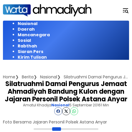
Langsung
ke
konten
Nasional
Daerah
Mancanegara
Sosial
Rabthah
Siaran Pers
Kirim Tulisan
Home
Berita
Nasional
Silatruahmi Damai Pengurus Jemaat Ahmadiyah Bandung Kulon dengan Jajaran Personil Polsek Astana Anyar
Silatruahmi Damai Pengurus Jemaat
Ahmadiyah Bandung Kulon dengan
Jajaran Personil Polsek Astana Anyar
Amatul Khadija
Nasional
5 September 2016
1 Min
Foto Bersama Jajaran Personil Polsek Astana Anyar