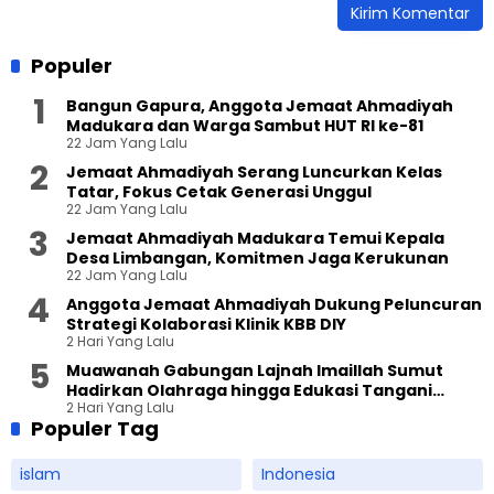
Populer
Bangun Gapura, Anggota Jemaat Ahmadiyah
Madukara dan Warga Sambut HUT RI ke-81
22 Jam Yang Lalu
Jemaat Ahmadiyah Serang Luncurkan Kelas
Tatar, Fokus Cetak Generasi Unggul
22 Jam Yang Lalu
Jemaat Ahmadiyah Madukara Temui Kepala
Desa Limbangan, Komitmen Jaga Kerukunan
22 Jam Yang Lalu
Anggota Jemaat Ahmadiyah Dukung Peluncuran
Strategi Kolaborasi Klinik KBB DIY
2 Hari Yang Lalu
Muawanah Gabungan Lajnah Imaillah Sumut
Hadirkan Olahraga hingga Edukasi Tangani
2 Hari Yang Lalu
Sampah
Populer Tag
islam
Indonesia