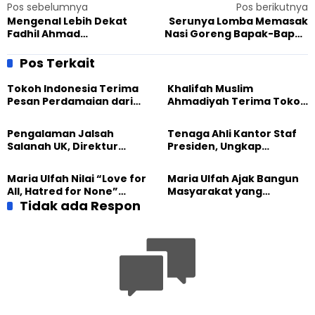
Pos sebelumnya
Pos berikutnya
Mengenal Lebih Dekat
Serunya Lomba Memasak
Fadhil Ahmad
Nasi Goreng Bapak-Bapak
Qamar, Pemuda
Medan
Ahmadi Peraih The Best
Pos Terkait
Artwork Czech Radio and
SGI – 10th International
Tokoh Indonesia Terima
Khalifah Muslim
Drawing Competition for
Pesan Perdamaian dari
Ahmadiyah Terima Tokoh
Children di Republik Ceko
Khalifah Muslim
Indonesia dalam Audiensi
Ahmadiyah
Khusus di Islamabad
Pengalaman Jalsah
Tenaga Ahli Kantor Staf
Salanah UK, Direktur
Presiden, Ungkap
SETARA Institute Soroti
Pengalaman Tak
Kekuatan Kemanusiaan
Tergantikan di Jalsah
Maria Ulfah Nilai “Love for
Maria Ulfah Ajak Bangun
Salanah Internasional
All, Hatred for None”
Masyarakat yang
Ahmadiyah UK
Semakin Relevan di
Tidak ada Respon
Melindungi Anak dan
Tengah Dunia yang
Menghormati Perbedaan
Terbelah