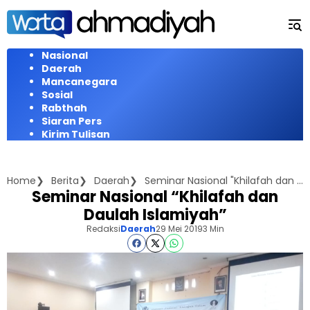
Langsung
ke
konten
Nasional
Daerah
Mancanegara
Sosial
Rabthah
Siaran Pers
Kirim Tulisan
Home
Berita
Daerah
Seminar Nasional "Khilafah dan Daulah Islamiyah"
Seminar Nasional “Khilafah dan
Daulah Islamiyah”
Redaksi
Daerah
29 Mei 2019
3 Min