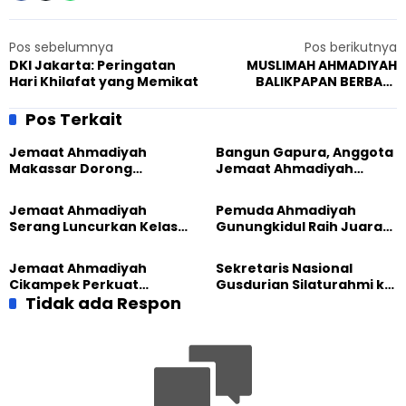
Pos sebelumnya
Pos berikutnya
DKI Jakarta: Peringatan
MUSLIMAH AHMADIYAH
Hari Khilafat yang Memikat
BALIKPAPAN BERBAGI
BERSAMA SAHABAT YATIM
INDONESIA
Pos Terkait
Jemaat Ahmadiyah
Bangun Gapura, Anggota
Makassar Dorong
Jemaat Ahmadiyah
Kesadaran Lingkungan
Madukara dan Warga
Lewat Edukasi Ekoteologi
Sambut HUT RI ke-81
Jemaat Ahmadiyah
Pemuda Ahmadiyah
Serang Luncurkan Kelas
Gunungkidul Raih Juara
Tatar, Fokus Cetak
Lomba Video Literasi 2026
Generasi Unggul
Jemaat Ahmadiyah
Sekretaris Nasional
Cikampek Perkuat
Gusdurian Silaturahmi ke
Komitmen Bangun Masjid
Tidak ada Respon
Jemaat Ahmadiyah
Lewat Pengajian
Singaparna, Perkuat Nilai
Gabungan
Kemanusiaan