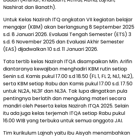
Nashirat dan Banath).
Untuk Kelas Nazirah ITQ angkatan VII kegiatan belajar
mengajar (KBM) akan berlangsung 8 September 2025
s.d. 8 Januari 2026. Evaluasi Tengah Semester (ETS) 3
s.d. 6 November 2025 dan Evaluasi Akhir Semester
(EAS) dijadwalkan 10 s.d. 11 Januari 2026.
Tata tertib kelas Nazirah ITQA disampaikan Mln. Arifin
diantaranya kewajiban menghadiri KBM rutin setiap
Senin s.d. Kamis pukul 17.00 s.d 18.50 (FL 1, FL 2, NL1, NL2),
serta KBM setiap Rabu dan Kamis pukul 17.00 s.d. 17.50
untuk NL2A, NL3F dan NL3A. Tak lupa diingatkan pula
pentingnya berlatih dan mengulang materi secara
mandiri oleh Peserta kelas Nazirah ITQA 2025. Selain
itu ada juga kelas terjemah ITQA setiap Rabu pukul
16.00 WIB yang terbuka untuk semua anggota JAI.
Tim kurikulum Lajnah yaitu ibu Aisyah menambahkan