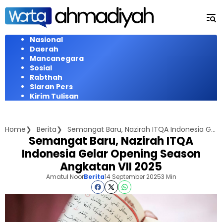
Langsung
ke
konten
Nasional
Daerah
Mancanegara
Sosial
Rabthah
Siaran Pers
Kirim Tulisan
Home
Berita
Semangat Baru, Nazirah ITQA Indonesia Gelar Opening Season Angkatan VII 2025
Semangat Baru, Nazirah ITQA
Indonesia Gelar Opening Season
Angkatan VII 2025
Amatul Noor
Berita
14 September 2025
3 Min