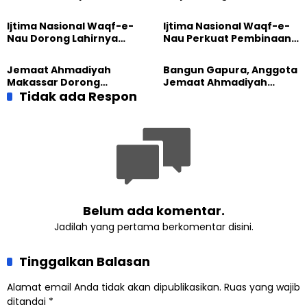
Diajak Hidup untuk
Sebelum Mengubah
Pengabdian
Dunia
Ijtima Nasional Waqf-e-
Ijtima Nasional Waqf-e-
Nau Dorong Lahirnya
Nau Perkuat Pembinaan
Generasi Pengkhidmat
Calon Pemimpin Jemaat
yang Militan
Masa Depan
Jemaat Ahmadiyah
Bangun Gapura, Anggota
Makassar Dorong
Jemaat Ahmadiyah
Kesadaran Lingkungan
Tidak ada Respon
Madukara dan Warga
Lewat Edukasi Ekoteologi
Sambut HUT RI ke-81
Belum ada komentar.
Jadilah yang pertama berkomentar disini.
Tinggalkan Balasan
Alamat email Anda tidak akan dipublikasikan.
Ruas yang wajib
ditandai
*