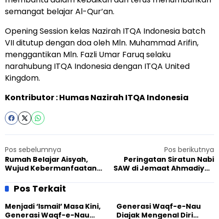
semangat belajar Al-Qur’an.
Opening Session kelas Nazirah ITQA Indonesia batch
VII ditutup dengan doa oleh Mln. Muhammad Arifin,
menggantikan Mln. Fazli Umar Faruq selaku
narahubung ITQA Indonesia dengan ITQA United
Kingdom.
Kontributor : Humas Nazirah ITQA Indonesia
Pos sebelumnya
Pos berikutnya
Rumah Belajar Aisyah,
Peringatan Siratun Nabi
Wujud Kebermanfaatan
SAW di Jemaat Ahmadiyah
Jemaat Ahmadiyah
Maniis, Kepala Desa Ajak
Karawang bagi Pendidikan
Warga Jaga Persatuan
Pos Terkait
Anak
Menjadi ‘Ismail’ Masa Kini,
Generasi Waqf-e-Nau
Generasi Waqf-e-Nau
Diajak Mengenal Diri