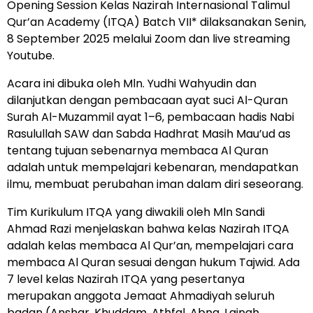
Opening Session Kelas Nazirah Internasional Talimul
Qur’an Academy (ITQA) Batch VII* dilaksanakan Senin,
8 September 2025 melalui Zoom dan live streaming
Youtube.
Acara ini dibuka oleh Mln. Yudhi Wahyudin dan
dilanjutkan dengan pembacaan ayat suci Al-Quran
Surah Al-Muzammil ayat 1–6, pembacaan hadis Nabi
Rasulullah SAW dan Sabda Hadhrat Masih Mau’ud as
tentang tujuan sebenarnya membaca Al Quran
adalah untuk mempelajari kebenaran, mendapatkan
ilmu, membuat perubahan iman dalam diri seseorang.
Tim Kurikulum ITQA yang diwakili oleh Mln Sandi
Ahmad Razi menjelaskan bahwa kelas Nazirah ITQA
adalah kelas membaca Al Qur’an, mempelajari cara
membaca Al Quran sesuai dengan hukum Tajwid. Ada
7 level kelas Nazirah ITQA yang pesertanya
merupakan anggota Jemaat Ahmadiyah seluruh
badan (Anshar, Khuddam, Athfal, Abna, Lajnah,