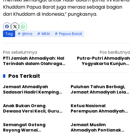
Khuddam Papua Barat juga merasa sebagai bagian
dari Khuddam di Indonesia,” pungkasnya.
Tag
ijtima
MKAI
Papua Barat
Pos sebelumnya
Pos berikutnya
PTI Jamiah Ahmadiyah: Hal
Putra-Putri Ahmadiyah
Terindah dalam Olahraga
Yogyakarta Kunjungi
adalah Penampakkan
Museum Vredeburg
Wujud Allah Ta’ala
Pos Terkait
Jemaat Ahmadiyah
Puluhan Tahun Berbagi,
Sadasari Hadiri Kemping
Jemaat Ahmadiyah Lolak
Pemuda Lintas Agama di
Kembali Salurkan
Majalengka
Sembako kepada Warga
Anak Bukan Orang
Ketua Nasional
Dewasa Versi Kecil, Guru
Perempuan Ahmadiyah
Besar UT Kenalkan Model
Indonesia Raih Gelar Guru
Pendidikan BERLIAN
Besar Universitas
Semangat Gotong
Jemaat Muslim
Terbuka
Royong Warnai
Ahmadiyah Pontianak