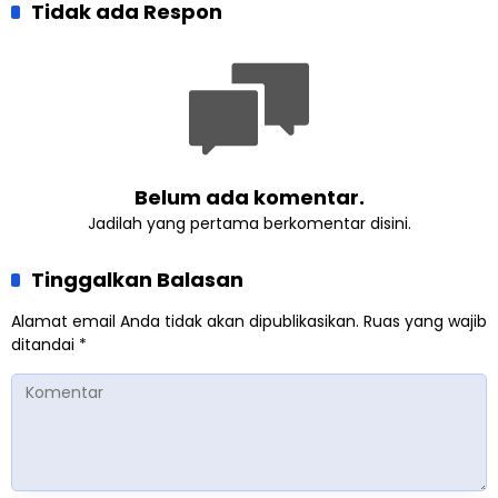
Pembangunan Kembali
Tidak ada Respon
dan Gereja Katedral
Masjid di Jemaat
Perkuat Kolaborasi Sosial
Ahmadiyah Sukapura
Belum ada komentar.
Jadilah yang pertama berkomentar disini.
Tinggalkan Balasan
Alamat email Anda tidak akan dipublikasikan.
Ruas yang wajib
ditandai
*