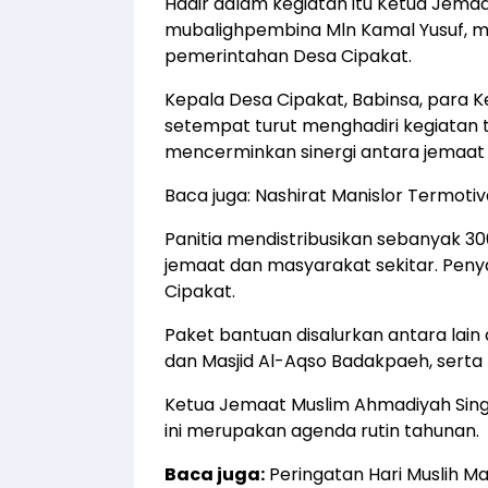
Hadir dalam kegiatan itu Ketua Jem
mubalighpembina Mln Kamal Yusuf, mu
pemerintahan Desa Cipakat.
Kepala Desa Cipakat, Babinsa, para 
setempat turut menghadiri kegiatan 
mencerminkan sinergi antara jemaat
Baca juga:
Nashirat Manislor Termotiva
Panitia mendistribusikan sebanyak 
jemaat dan masyarakat sekitar. Penyal
Cipakat.
Paket bantuan disalurkan antara lain
dan Masjid Al-Aqso Badakpaeh, sert
Ketua Jemaat Muslim Ahmadiyah Sin
ini merupakan agenda rutin tahunan.
Baca juga:
Peringatan Hari Muslih 