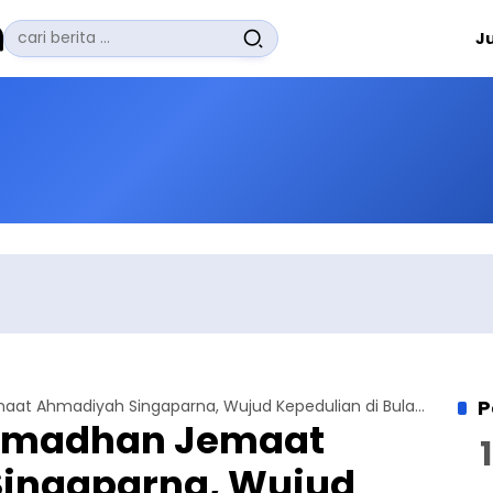
Pencarian
J
untuk:
#
Zuhairi Misrawi
#
Zoom
#
Zero Waste
#
Zaki Firdaus
#
Zafrullah Ahmad Pontoh
No Recent Searches Yet.
P
Sedekah Ramadhan Jemaat Ahmadiyah Singaparna, Wujud Kepedulian di Bulan Puasa
amadhan Jemaat
ingaparna, Wujud