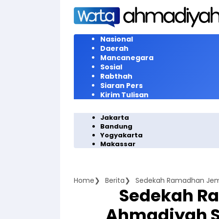
Langsung
ke
konten
Nasional
Daerah
Mancanegara
Sosial
Rabthah
Siaran Pers
Kirim Tulisan
Jakarta
Bandung
Yogyakarta
Makassar
Home
Berita
Sedekah R
Ahmadiyah S