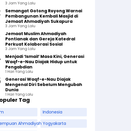
3 Jam Yang Lalu
Semangat Gotong Royong Warnai
Pembangunan Kembali Masjid di
Jemaat Ahmadiyah Sukapura
3 Jam Yang Lalu
Jemaat Muslim Ahmadiyah
Pontianak dan Gereja Katedral
Perkuat Kolaborasi Sosial
3 Jam Yang Lalu
Menjadi ‘Ismail’ Masa Kini, Generasi
Waqf-e-Nau Diajak Hidup untuk
Pengabdian
1 Hari Yang Lalu
Generasi Waqf-e-Nau Diajak
Mengenal Diri Sebelum Mengubah
Dunia
1 Hari Yang Lalu
opuler Tag
am
Indonesia
rempuan Ahmadiyah
Yogyakarta