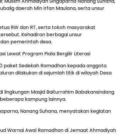
aat Muslim Ahmadiyah Singaparna Nanang Suhana,
balig daerah Mln Irfan Maulana, serta unsur
Ketua RW dan RT, serta tokoh masyarakat
tersebut. Kehadiran berbagai unsur
 dan pemerintah desa.
si Lewat Program Piala Bergilir Literasi
300 paket Sedekah Ramadhan kepada anggota
uran dilakukan di sejumlah titik di wilayah Desa
 di lingkungan Masjid Baiturrahim Babakansindang
a beberapa kampung lainnya.
gaparna, Nanang Suhana, menyatakan kegiatan
Maud Warnai Awal Ramadhan di Jemaat Ahmadiyah