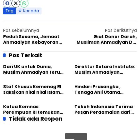
Tag
Kanada
Pos sebelumnya
Pos berikutnya
Peduli Sesama, Jemaat
Giat Donor Darah,
Ahmadiyah Kebayoran
Muslimah Ahmadiyah DKI
Gelar Bazar Ramadan
Jakarta Tuai Pujian PMI
Pos Terkait
Dari UK untuk Dunia,
Direktur Setara Institute:
Muslim Ahmadiyah terus
Muslim Ahmadiyah
perkuat Persaudaraan
membangun Perdamaian
Kemanusiaan Global
Dunia dari “Infrastruktur
Staf Khusus Kemenag RI
Hindari Prasangka ,
Kemanusiaan”
saksikan nilai nilai Islam
Tenaga Ahli Utama
dalam Jalsah Salanah
Kantor Staf Presiden cek
Internasional Muslim
fakta langsung
Ketua Komnas
Tokoh Indonesia Terima
Ahmadiyah UK 2026
kehidupan Muslim
Perempuan RI temukan
Pesan Perdamaian dari
Ahmadiyah di Inggris
optimisme
Tidak ada Respon
Khalifah Muslim
Pemberdayaan
Ahmadiyah
Perempuan dari Sebuah
Pertemuan Umat Islam di