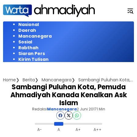
Langsung
ke
konten
Nasional
Daerah
Mancanegara
Sosial
Rabthah
Siaran Pers
Kirim Tulisan
Home
Berita
Mancanegara
Sambangi Puluhan Kota, Pemuda Ahmadiyah Kanada Kenalkan Ask Islam
Sambangi Puluhan Kota, Pemuda
Ahmadiyah Kanada Kenalkan Ask
Islam
Redaksi
Mancanegara
2 Juni 2017
1 Min
A-
A
A+
A++