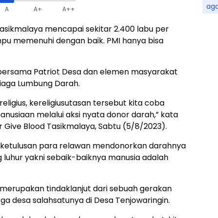
ag
A
A+
A++
asikmalaya mencapai sekitar 2.400 labu per
mpu memenuhi dengan baik. PMI hanya bisa
od bersama Patriot Desa dan elemen masyarakat
Siaga Lumbung Darah.
eligius, kereligiusutasan tersebut kita coba
usiaan melalui aksi nyata donor darah,” kata
 Give Blood Tasikmalaya, Sabtu (5/8/2023).
 ketulusan para relawan mendonorkan darahnya
g luhur yakni sebaik-baiknya manusia adalah
 merupakan tindaklanjut dari sebuah gerakan
ga desa salahsatunya di Desa Tenjowaringin.