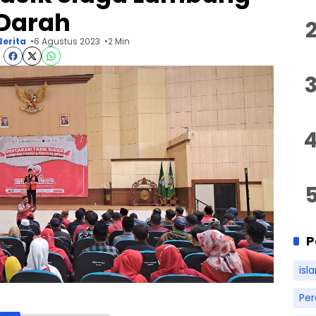
Darah
Berita
6 Agustus 2023
2 Min
P
isl
Pe