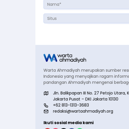
Warta Ahmadiyah merupakan sumber re
Indonesia yang menyajikan ragam informa
pandangan Ahmadiyah mengenai berbagai
Jln. Balikpapan III No. 27 Petojo Utar
Jakarta Pusat – DKI Jakarta 10130
+62 813-1313-3683
redaksi@wartaahmadiyah.org
Ikuti sosial media kami