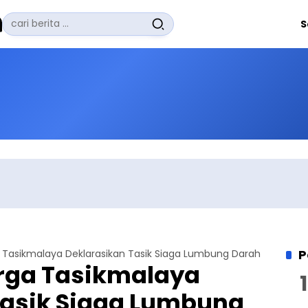
Pencarian
S
untuk:
#
Zuhairi Misrawi
#
Zoom
#
Zero Waste
#
Zaki Firdaus
#
Zafrullah Ahmad Pontoh
No Recent Searches Yet.
P
 Tasikmalaya Deklarasikan Tasik Siaga Lumbung Darah
rga Tasikmalaya
Tasik Siaga Lumbung