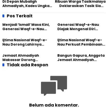
Di Depan Mubaligh
Ribuan Warga Tasikmalaya
Ahmadiyah, Kades Ungkap
Deklarasikan Tasik Siaga
Kunci Desanya Bak Miniatur
Lumbung Darah
Indonesia
Pos Terkait
Menjadi ‘Ismail’ Masa Kini,
Generasi Waqf-e-Nau
Generasi Waqf-e-Nau
Diajak Mengenal Diri
Diajak Hidup untuk
Sebelum Mengubah
Pengabdian
Dunia
Ijtima Nasional Waqf-e-
Ijtima Nasional Waqf-e-
Nau Dorong Lahirnya
Nau Perkuat Pembinaan
Generasi Pengkhidmat
Calon Pemimpin Jemaat
yang Militan
Masa Depan
Jemaat Ahmadiyah
Bangun Gapura, Anggota
Makassar Dorong
Jemaat Ahmadiyah
Kesadaran Lingkungan
Tidak ada Respon
Madukara dan Warga
Lewat Edukasi Ekoteologi
Sambut HUT RI ke-81
Belum ada komentar.