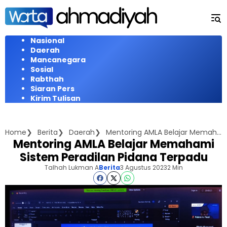
Langsung
ke
konten
Nasional
Daerah
Mancanegara
Sosial
Rabthah
Siaran Pers
Kirim Tulisan
Home
Berita
Daerah
Mentoring AMLA Belajar Memahami Sistem Peradilan Pidana Terpadu
Mentoring AMLA Belajar Memahami
Sistem Peradilan Pidana Terpadu
Talhah Lukman A
Berita
3 Agustus 2023
2 Min