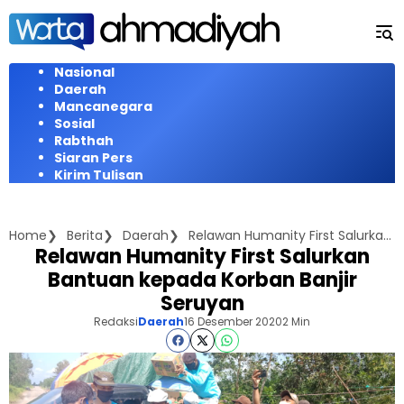
Langsung
ke
konten
Nasional
Daerah
Mancanegara
Sosial
Rabthah
Siaran Pers
Kirim Tulisan
Home
Berita
Daerah
Relawan Humanity First Salurkan Bantuan kepada Korban Banjir Seruyan
Relawan Humanity First Salurkan
Bantuan kepada Korban Banjir
Seruyan
Redaksi
Daerah
16 Desember 2020
2 Min