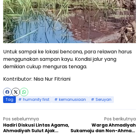
Untuk sampai ke lokasi bencana, para relawan harus
menggunakan sampan kayu. Kondisi jalur yang
demikian cukup menguras tenaga.
Kontributor: Nisa Nur Fitriani
Tag
humanity first
kemanusiaan
Seruyan
Pos sebelumnya
Pos berikutnya
Hadiri Diskusi Lintas Agama,
Warga Ahmadiyah
Ahmadiyah Sulut Ajak
Sukamaju dan Non-Ahmadi
Sebarkan Cinta Kasih dan
Bergotong Royong Bangun