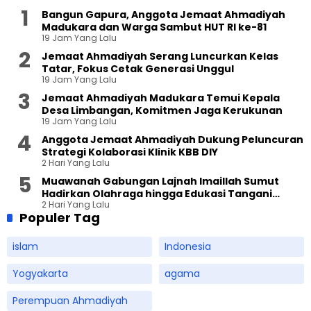
Bangun Gapura, Anggota Jemaat Ahmadiyah
Madukara dan Warga Sambut HUT RI ke-81
19 Jam Yang Lalu
Jemaat Ahmadiyah Serang Luncurkan Kelas
Tatar, Fokus Cetak Generasi Unggul
19 Jam Yang Lalu
Jemaat Ahmadiyah Madukara Temui Kepala
Desa Limbangan, Komitmen Jaga Kerukunan
19 Jam Yang Lalu
Anggota Jemaat Ahmadiyah Dukung Peluncuran
Strategi Kolaborasi Klinik KBB DIY
2 Hari Yang Lalu
Muawanah Gabungan Lajnah Imaillah Sumut
Hadirkan Olahraga hingga Edukasi Tangani
2 Hari Yang Lalu
Sampah
Populer Tag
islam
Indonesia
Yogyakarta
agama
Perempuan Ahmadiyah