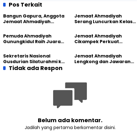
Perdamaian
Gedung Serba Guna
Pos Terkait
Bangun Gapura, Anggota
Jemaat Ahmadiyah
Jemaat Ahmadiyah
Serang Luncurkan Kelas
Madukara dan Warga
Tatar, Fokus Cetak
Sambut HUT RI ke-81
Generasi Unggul
Pemuda Ahmadiyah
Jemaat Ahmadiyah
Gunungkidul Raih Juara
Cikampek Perkuat
Lomba Video Literasi 2026
Komitmen Bangun Masjid
Lewat Pengajian
Sekretaris Nasional
Jemaat Ahmadiyah
Gabungan
Gusdurian Silaturahmi ke
Lengkong dan Jawaran
Jemaat Ahmadiyah
Tidak ada Respon
Gelar Wisata Tarbiyat di
Singaparna, Perkuat Nilai
Telaga Menjer
Kemanusiaan
Belum ada komentar.
Jadilah yang pertama berkomentar disini.