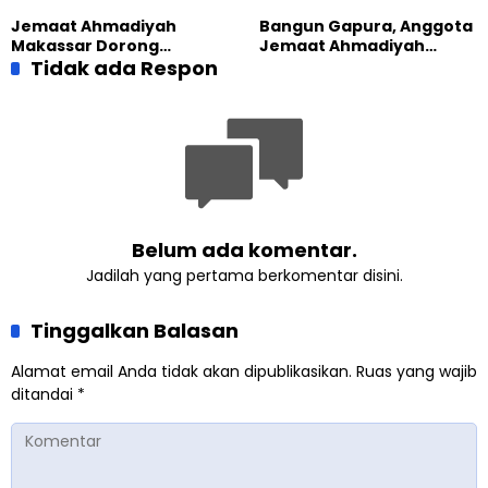
yang Militan
Masa Depan
Jemaat Ahmadiyah
Bangun Gapura, Anggota
Makassar Dorong
Jemaat Ahmadiyah
Kesadaran Lingkungan
Tidak ada Respon
Madukara dan Warga
Lewat Edukasi Ekoteologi
Sambut HUT RI ke-81
Belum ada komentar.
Jadilah yang pertama berkomentar disini.
Tinggalkan Balasan
Alamat email Anda tidak akan dipublikasikan.
Ruas yang wajib
ditandai
*