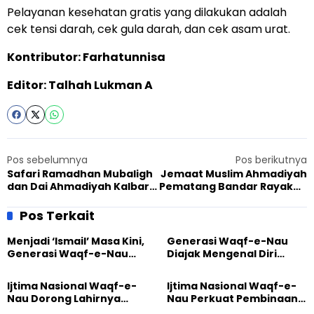
Pelayanan kesehatan gratis yang dilakukan adalah
cek tensi darah, cek gula darah, dan cek asam urat.
Kontributor: Farhatunnisa
Editor: Talhah Lukman A
Pos sebelumnya
Pos berikutnya
Safari Ramadhan Mubaligh
Jemaat Muslim Ahmadiyah
dan Dai Ahmadiyah Kalbar,
Pematang Bandar Rayakan
Menebar Cinta dan
Hari Masih Mau’ud dengan
Persaudaraan untuk
Aksi Berbagi dan Solidaritas
Pos Terkait
Semua
Menjadi ‘Ismail’ Masa Kini,
Generasi Waqf-e-Nau
Generasi Waqf-e-Nau
Diajak Mengenal Diri
Diajak Hidup untuk
Sebelum Mengubah
Pengabdian
Dunia
Ijtima Nasional Waqf-e-
Ijtima Nasional Waqf-e-
Nau Dorong Lahirnya
Nau Perkuat Pembinaan
Generasi Pengkhidmat
Calon Pemimpin Jemaat