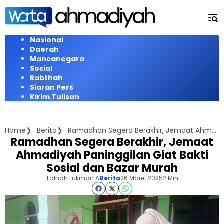
Langsung
ke
konten
Nasional
Daerah
Mancanegara
Sosial
Rabthah
Siaran Pers
Kirim Tulisan
Home
Berita
Ramadhan Segera Berakhir, Jemaat Ahmadiyah Paninggilan Giat Bakti Sosial dan Bazar Murah
Ramadhan Segera Berakhir, Jemaat
Ahmadiyah Paninggilan Giat Bakti
Sosial dan Bazar Murah
Talhah Lukman A
Berita
26 Maret 2025
2 Min