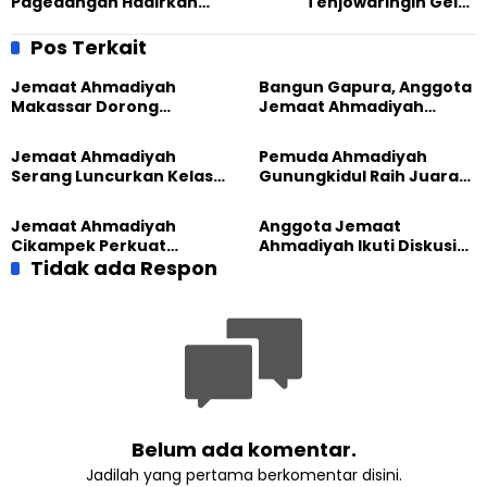
Pagedangan Hadirkan
Tenjowaringin Gelar
Pameran Buku dan Berbagi
Superhero Ramadhan
Takjil di Momen Ramadhan
Lewat Aksi Sosial Donor
Pos Terkait
Darah
Jemaat Ahmadiyah
Bangun Gapura, Anggota
Makassar Dorong
Jemaat Ahmadiyah
Kesadaran Lingkungan
Madukara dan Warga
Lewat Edukasi Ekoteologi
Sambut HUT RI ke-81
Jemaat Ahmadiyah
Pemuda Ahmadiyah
Serang Luncurkan Kelas
Gunungkidul Raih Juara
Tatar, Fokus Cetak
Lomba Video Literasi 2026
Generasi Unggul
Jemaat Ahmadiyah
Anggota Jemaat
Cikampek Perkuat
Ahmadiyah Ikuti Diskusi
Komitmen Bangun Masjid
Tidak ada Respon
Pluralisme di Yogyakarta
Lewat Pengajian
Gabungan
Belum ada komentar.
Jadilah yang pertama berkomentar disini.