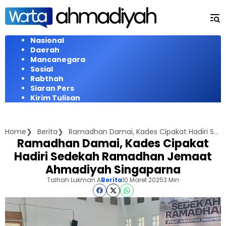
Langsung
ke
konten
Nasional
Daerah
Mancanegara
Sosial
Rabthah
Siaran Pers
Kirim Tulisan
Home
Berita
Ramadhan Damai, Kades Cipakat Hadiri Sedekah Ramadhan Jemaat Ahmadiyah Singaparna
Ramadhan Damai, Kades Cipakat
Hadiri Sedekah Ramadhan Jemaat
Ahmadiyah Singaparna
Talhah Lukman A
Berita
10 Maret 2025
3 Min