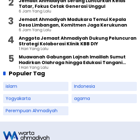
Jemaat Ahmadiyah Serang Luncurkan Kelas
Tatar, Fokus Cetak Generasi Unggul
6 Jam Yang Lalu
Jemaat Ahmadiyah Madukara Temui Kepala
Desa Limbangan, Komitmen Jaga Kerukunan
6 Jam Yang Lalu
Anggota Jemaat Ahmadiyah Dukung Peluncuran
Strategi Kolaborasi Klinik KBB DIY
1 Hari Yang Lalu
Muawanah Gabungan Lajnah Imaillah Sumut
Hadirkan Olahraga hingga Edukasi Tangani
1 Hari Yang Lalu
Sampah
Populer Tag
islam
Indonesia
Yogyakarta
agama
Perempuan Ahmadiyah