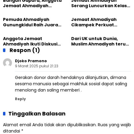
Bangun Gapura, Anggota
Jemaat Ahmadiyah
Jemaat Ahmadiyah
Serang Luncurkan Kelas
Madukara dan Warga
Tatar, Fokus Cetak
Sambut HUT RI ke-81
Generasi Unggul
Pemuda Ahmadiyah
Jemaat Ahmadiyah
Gunungkidul Raih Juara
Cikampek Perkuat
Lomba Video Literasi 2026
Komitmen Bangun Masjid
Lewat Pengajian
Anggota Jemaat
Dari UK untuk Dunia,
Gabungan
Ahmadiyah Ikuti Diskusi
Muslim Ahmadiyah terus
Pluralisme di Yogyakarta
Respon (1)
perkuat Persaudaraan
Kemanusiaan Global
Djoko Pramono
9 Maret 2025 pukul 21:23
Gerakan donor darah hendaknya dilanjutkan, dimana
sesama manusia sebagai makhluk sosial dapat saling
menolong dan saling memberi .
Reply
Tinggalkan Balasan
Alamat email Anda tidak akan dipublikasikan.
Ruas yang wajib
ditandai
*