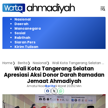
Langsung
ke
konten
Nasional
Daerah
Mancanegara
Sosial
Rabthah
Siaran Pers
Kirim Tulisan
Home
Berita
Nasional
Wali Kota Tangerang Selatan Apresiasi Aksi Donor Darah Ramadan Jemaat Ahmadiyah
Wali Kota Tangerang Selatan
Apresiasi Aksi Donor Darah Ramadan
Jemaat Ahmadiyah
Amatul Noor
Berita
9 Maret 2025
2 Min