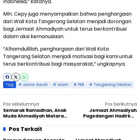
Indonesia,” katanya.
Mln. Cepy juga menyampaikan bahwa penghargaan
dari Wali Kota Tangerang Selatan menjadi dorongan
bagi Jemaat Ahmadiyah untuk terus berkontribusi
dalam aksi kemanusiaan.
“Alhamdulillah, penghargaan dari Wali Kota
Tangerang Selatan menjadi motivasi bagi kami untuk
terus berkontribusi bagi masyarakat,” ungkapnya.
Tag
donor darah
islam
PMI
Tangerang Selatan
Pos sebelumnya
Pos berikutnya
Semarak Ramadhan, Anak
Jemaat Ahmadiyah
Muda Ahmadiyah Mataram
Pagedangan Hadirkan
Berpartisipasi dalam
Pameran Buku dan Berbagi
Lomba MTQ
Takjil di Momen Ramadhan
Pos Terkait