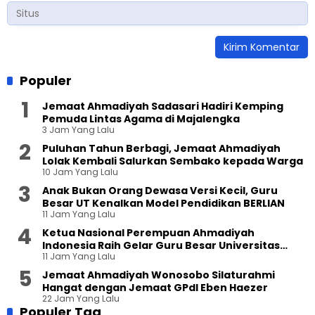
Populer
Jemaat Ahmadiyah Sadasari Hadiri Kemping
Pemuda Lintas Agama di Majalengka
3 Jam Yang Lalu
Puluhan Tahun Berbagi, Jemaat Ahmadiyah
Lolak Kembali Salurkan Sembako kepada Warga
10 Jam Yang Lalu
Anak Bukan Orang Dewasa Versi Kecil, Guru
Besar UT Kenalkan Model Pendidikan BERLIAN
11 Jam Yang Lalu
Ketua Nasional Perempuan Ahmadiyah
Indonesia Raih Gelar Guru Besar Universitas
11 Jam Yang Lalu
Terbuka
Jemaat Ahmadiyah Wonosobo Silaturahmi
Hangat dengan Jemaat GPdI Eben Haezer
22 Jam Yang Lalu
Populer Tag