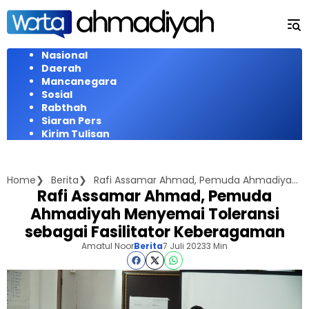
Langsung
ke
konten
Nasional
Daerah
Mancanegara
Sosial
Rabthah
Siaran Pers
Kirim Tulisan
Home
Berita
Rafi Assamar Ahmad, Pemuda Ahmadiyah Menyemai Toleransi sebagai Fasilitator Keberagaman
Rafi Assamar Ahmad, Pemuda
Ahmadiyah Menyemai Toleransi
sebagai Fasilitator Keberagaman
Amatul Noor
Berita
7 Juli 2023
3 Min