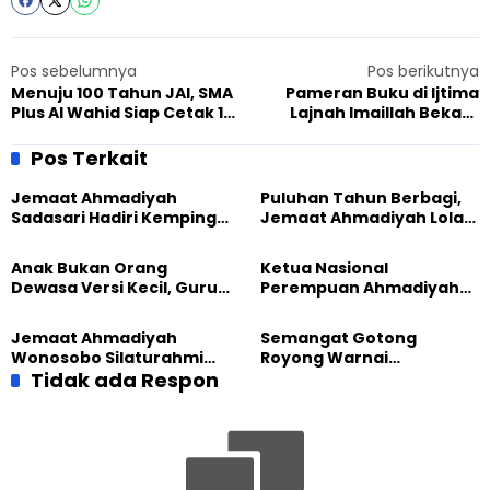
Pos sebelumnya
Pos berikutnya
Menuju 100 Tahun JAI, SMA
Pameran Buku di Ijtima
Plus Al Wahid Siap Cetak 100
Lajnah Imaillah Bekasi:
Mubaligh Berdedikasi
Meningkatkan Minat
Membaca di Era Digital
Pos Terkait
Jemaat Ahmadiyah
Puluhan Tahun Berbagi,
Sadasari Hadiri Kemping
Jemaat Ahmadiyah Lolak
Pemuda Lintas Agama di
Kembali Salurkan
Majalengka
Sembako kepada Warga
Anak Bukan Orang
Ketua Nasional
Dewasa Versi Kecil, Guru
Perempuan Ahmadiyah
Besar UT Kenalkan Model
Indonesia Raih Gelar Guru
Pendidikan BERLIAN
Besar Universitas
Jemaat Ahmadiyah
Semangat Gotong
Terbuka
Wonosobo Silaturahmi
Royong Warnai
Hangat dengan Jemaat
Tidak ada Respon
Pembangunan Kembali
GPdI Eben Haezer
Masjid di Jemaat
Ahmadiyah Sukapura