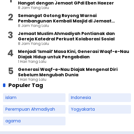
Hangat dengan Jemaat GPdI Eben Haezer
8 Jam Yang Lalu
Semangat Gotong Royong Warnai
Pembangunan Kembali Masjid di Jemaat
8 Jam Yang Lalu
Ahmadiyah Sukapura
Jemaat Muslim Ahmadiyah Pontianak dan
Gereja Katedral Perkuat Kolaborasi Sosial
8 Jam Yang Lalu
Menjadi ‘Ismail’ Masa Kini, Generasi Waqf-e-Nau
Diajak Hidup untuk Pengabdian
1 Hari Yang Lalu
Generasi Waqf-e-Nau Diajak Mengenal Diri
Sebelum Mengubah Dunia
1 Hari Yang Lalu
Populer Tag
islam
Indonesia
Perempuan Ahmadiyah
Yogyakarta
agama