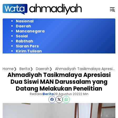
Langsung
ke
konten
Nasional
Daerah
Mancanegara
Sosial
Rabthah
Siaran Pers
Kirim Tulisan
Home
Berita
Daerah
Ahmadiyah Tasikmalaya Apresiasi Dua Siswi MAN Darussalam yang Datang Melakukan Penelitian
Ahmadiyah Tasikmalaya Apresiasi
Dua Siswi MAN Darussalam yang
Datang Melakukan Penelitian
Redaksi
Berita
28 Agustus 2022
2 Min