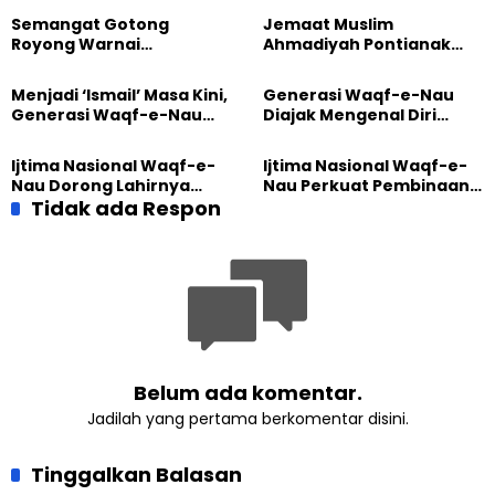
Semangat Gotong
Jemaat Muslim
Royong Warnai
Ahmadiyah Pontianak
Pembangunan Kembali
dan Gereja Katedral
Masjid di Jemaat
Perkuat Kolaborasi Sosial
Menjadi ‘Ismail’ Masa Kini,
Generasi Waqf-e-Nau
Ahmadiyah Sukapura
Generasi Waqf-e-Nau
Diajak Mengenal Diri
Diajak Hidup untuk
Sebelum Mengubah
Pengabdian
Dunia
Ijtima Nasional Waqf-e-
Ijtima Nasional Waqf-e-
Nau Dorong Lahirnya
Nau Perkuat Pembinaan
Generasi Pengkhidmat
Tidak ada Respon
Calon Pemimpin Jemaat
yang Militan
Masa Depan
Belum ada komentar.
Jadilah yang pertama berkomentar disini.
Tinggalkan Balasan