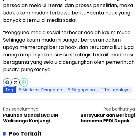
persoalan melalui literasi dan proses penelitian, maka
tidak akam mudah terbawa berita-berita hoax yang
banyak ditemui di media sosial.
“Pengguna media sosial terbesar adalah kaum muda.
Sehingga kaum muda ini sangat berperan dalam
upaya memerangi berita hoax, dan terutama ikut juga
mengkampanyekan isu-isu strategis terkait moderasi
beragama yang selalu didengungkan oleh pemerintah
pusat,” pungkasnya.
Tag
Moderasi Beragama
Singaparna
Tasikmalaya
Pos sebelumnya
Pos berikutnya
Puluhan Mahasiswa UIN
Bersyukur dan Berbagi
Walisongo Kunjungi
bersama PPDI Depok di
Ahmadiyah: Tabayun ke
Masjid Al-Hidayah
Sumbernya
Pos Terkait