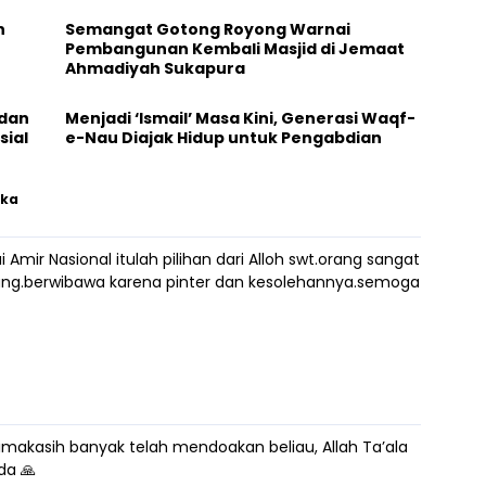
h
Semangat Gotong Royong Warnai
Pembangunan Kembali Masjid di Jemaat
Ahmadiyah Sukapura
 dan
Menjadi ‘Ismail’ Masa Kini, Generasi Waqf-
sial
e-Nau Diajak Hidup untuk Pengabdian
gka
ir Nasional itulah pilihan dari Alloh swt.orang sangat
ayang.berwibawa karena pinter dan kesolehannya.semoga
makasih banyak telah mendoakan beliau, Allah Ta’ala
da 🙏