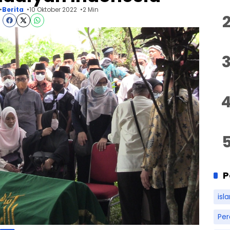
Berita
10 Oktober 2022
2 Min
P
isl
Pe