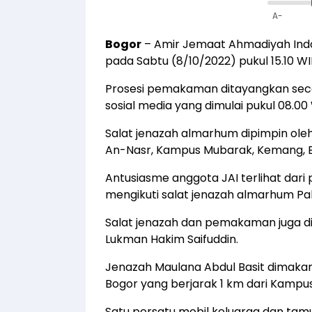
A-
Bogor
– Amir Jemaat Ahmadiyah Indon
pada Sabtu (8/10/2022) pukul 15.10 WI
Prosesi pemakaman ditayangkan seca
sosial media yang dimulai pukul 08.00 
Salat jenazah almarhum dipimpin oleh
An-Nasr, Kampus Mubarak, Kemang, Bo
Antusiasme anggota JAI terlihat dar
mengikuti salat jenazah almarhum Pa
Salat jenazah dan pemakaman juga di
Lukman Hakim Saifuddin.
Jenazah Maulana Abdul Basit dimak
Bogor yang berjarak 1 km dari Kampu
Satu persatu mobil keluarga dan ta