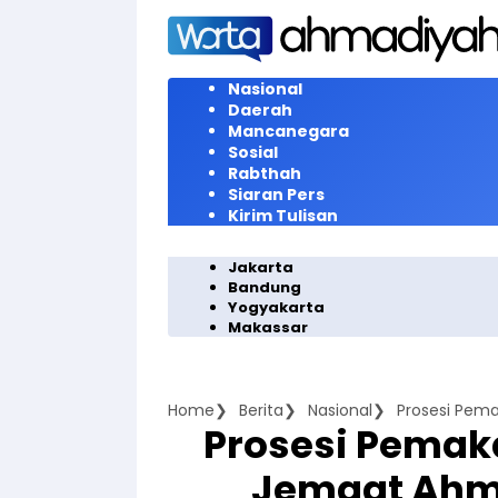
Langsung
ke
konten
Nasional
Daerah
Mancanegara
Sosial
Rabthah
Siaran Pers
Kirim Tulisan
Jakarta
Bandung
Yogyakarta
Makassar
Home
Berita
Nasional
Prosesi Pem
Prosesi Pemak
Jemaat Ahm