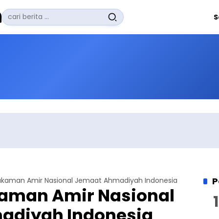
Pencarian
S
untuk:
#
Zuhairi Misrawi
#
Zoom
#
Zero Waste
#
Zaki Firdaus
#
Zafrullah Ahmad Pontoh
No Recent Searches Yet.
P
akaman Amir Nasional Jemaat Ahmadiyah Indonesia
aman Amir Nasional
adiyah Indonesia