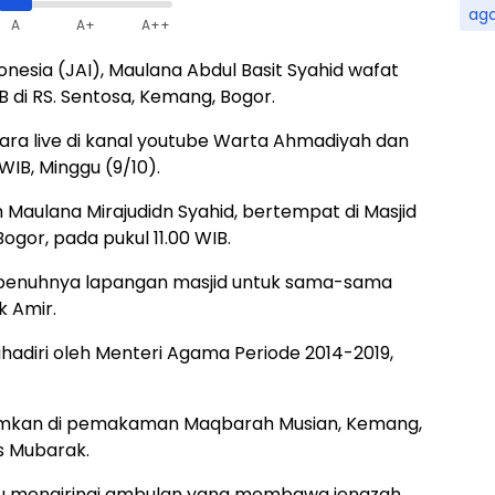
ag
A
A+
A++
esia (JAI), Maulana Abdul Basit Syahid wafat
B di RS. Sentosa, Kemang, Bogor.
ra live di kanal youtube Warta Ahmadiyah dan
WIB, Minggu (9/10).
 Maulana Mirajudidn Syahid, bertempat di Masjid
gor, pada pukul 11.00 WIB.
i penuhnya lapangan masjid untuk sama-sama
k Amir.
hadiri oleh Menteri Agama Periode 2014-2019,
amkan di pemakaman Maqbarah Musian, Kemang,
s Mubarak.
mu mengiringi ambulan yang membawa jenazah.