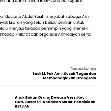
hailand dan di tahun 1988-2000 bertugas di
ya, Maulana Abdul Basit menjabat sebagai Amir
nyak kiiprah yang telah beliau berikan untuk
elalu menjadi teladan pemimpin yang memiliki
erhadap khilafat dan organiasi Ahmadiyah serta
Pos berikutnya
Sadr LI: Pak Amir Sosok Tegas dan
Membahagiakan Orang lain
Anak Bukan Orang Dewasa Versi Kecil,
Guru Besar UT Kenalkan Model Pendidikan
BERLIAN