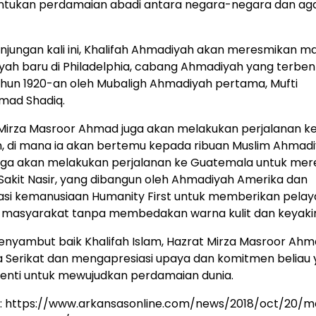
tukan perdamaian abadi antara negara-negara dan ag
njungan kali ini, Khalifah Ahmadiyah akan meresmikan ma
ah baru di Philadelphia, cabang Ahmadiyah yang terben
hun 1920-an oleh Mubaligh Ahmadiyah pertama, Mufti
ad Shadiq.
Mirza Masroor Ahmad juga akan melakukan perjalanan k
, di mana ia akan bertemu kepada ribuan Muslim Ahmadi
juga akan melakukan perjalanan ke Guatemala untuk me
akit Nasir, yang dibangun oleh Ahmadiyah Amerika dan
asi kemanusiaan Humanity First untuk memberikan pela
masyarakat tanpa membedakan warna kulit dan keyaki
nyambut baik Khalifah Islam, Hazrat Mirza Masroor Ahm
 Serikat dan mengapresiasi upaya dan komitmen beliau
enti untuk mewujudkan perdamaian dunia.
: https://www.arkansasonline.com/news/2018/oct/20/m