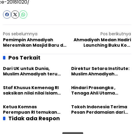
ce-20181020/
Pos sebelumnya
Pos berikutnya
Pemimpin Ahmadiyah
Ahmadiyah Medan Hadiri
Meresmikan Masjid Baru di
Launching Buku Kopi
Philadelphia, USA.
Toleransi
Pos Terkait
Dari UK untuk Dunia,
Direktur Setara Institute:
Muslim Ahmadiyah terus
Muslim Ahmadiyah
perkuat Persaudaraan
membangun Perdamaian
Kemanusiaan Global
Dunia dari “Infrastruktur
Staf Khusus Kemenag RI
Hindari Prasangka ,
Kemanusiaan”
saksikan nilai nilai Islam
Tenaga Ahli Utama
dalam Jalsah Salanah
Kantor Staf Presiden cek
Internasional Muslim
fakta langsung
Ketua Komnas
Tokoh Indonesia Terima
Ahmadiyah UK 2026
kehidupan Muslim
Perempuan RI temukan
Pesan Perdamaian dari
Ahmadiyah di Inggris
optimisme
Tidak ada Respon
Khalifah Muslim
Pemberdayaan
Ahmadiyah
Perempuan dari Sebuah
Pertemuan Umat Islam di