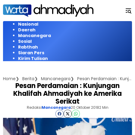
Langsung
ke
konten
Nasional
Daerah
Mancanegara
Sosial
Rabthah
Siaran Pers
Kirim Tulisan
Home
Berita
Mancanegara
Pesan Perdamaian : Kunjungan Khalifah Ahmadiyah ke Amerika Serikat
Pesan Perdamaian : Kunjungan
Khalifah Ahmadiyah ke Amerika
Serikat
Redaksi
Mancanegara
20 Oktober 2018
2 Min