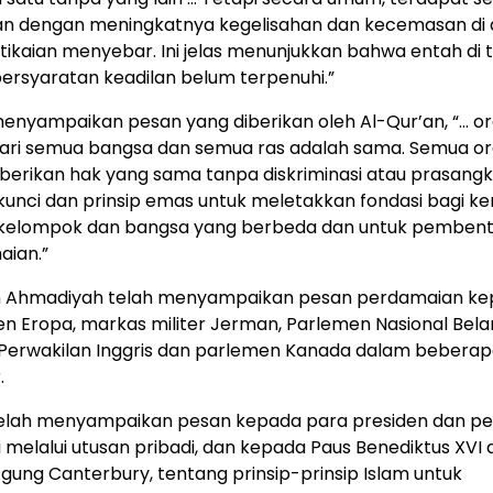
n dengan meningkatnya kegelisahan dan kecemasan di 
tikaian menyebar. Ini jelas menunjukkan bahwa entah di ti
ersyaratan keadilan belum terpenuhi.”
menyampaikan pesan yang diberikan oleh Al-Qur’an, “… o
ari semua bangsa dan semua ras adalah sama. Semua o
iberikan hak yang sama tanpa diskriminasi atau prasangka
kunci dan prinsip emas untuk meletakkan fondasi bagi k
 kelompok dan bangsa yang berbeda dan untuk pemben
ian.”
ah Ahmadiyah telah menyampaikan pesan perdamaian k
n Eropa, markas militer Jerman, Parlemen Nasional Bela
erwakilan Inggris dan parlemen Kanada dalam beberap
.
telah menyampaikan pesan kepada para presiden dan p
 melalui utusan pribadi, dan kepada Paus Benediktus XVI 
gung Canterbury, tentang prinsip-prinsip Islam untuk