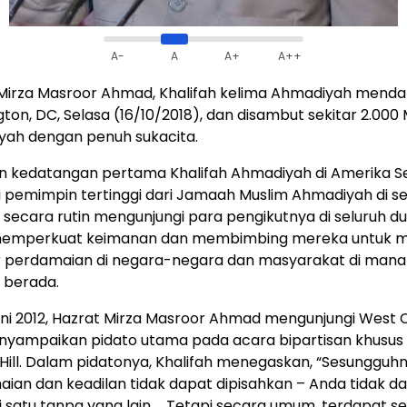
A-
A
A+
A++
Mirza Masroor Ahmad, Khalifah kelima Ahmadiyah mendar
ton, DC, Selasa (16/10/2018), dan disambut sekitar 2.000
ah dengan penuh sukacita.
an kedatangan pertama Khalifah Ahmadiyah di Amerika Se
 pemimpin tertinggi dari Jamaah Muslim Ahmadiyah di se
ia secara rutin mengunjungi para pengikutnya di seluruh du
memperkuat keimanan dan membimbing mereka untuk m
 perdamaian di negara-negara dan masyarakat di mana
 berada.
ni 2012, Hazrat Mirza Masroor Ahmad mengunjungi West 
yampaikan pidato utama pada acara bipartisan khusus 
 Hill. Dalam pidatonya, Khalifah menegaskan, “Sesungguhn
ian dan keadilan tidak dapat dipisahkan – Anda tidak d
i satu tanpa yang lain … Tetapi secara umum, terdapat sed