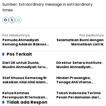
Sumber:
Extraordinary message in extraordinary
times
Pos sebelumnya
Pos berikutnya
Pemuda Ahmadiyah
Selamatkan Bumi dengan
Kemang Adakan Baksos
Mematikan Listrik
Cegah Covid-19
Pos Terkait
Dari UK untuk Dunia,
Direktur Setara Institute:
Muslim Ahmadiyah terus
Muslim Ahmadiyah
perkuat Persaudaraan
membangun Perdamaian
Kemanusiaan Global
Dunia dari “Infrastruktur
Staf Khusus Kemenag RI
Hindari Prasangka ,
Kemanusiaan”
saksikan nilai nilai Islam
Tenaga Ahli Utama
dalam Jalsah Salanah
Kantor Staf Presiden cek
Internasional Muslim
fakta langsung
Ketua Komnas
Tokoh Indonesia Terima
Ahmadiyah UK 2026
kehidupan Muslim
Perempuan RI temukan
Pesan Perdamaian dari
Ahmadiyah di Inggris
optimisme
Tidak ada Respon
Khalifah Muslim
Pemberdayaan
Ahmadiyah