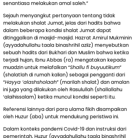
senantiasa melakukan amal saleh.”
Sejauh menyangkut pertanyaan tentang tidak
melakukan shalat Jumat, jelas dari hadits bahwa
dalam beberapa kondisi shalat Jumat dapat
ditinggalkan di masjid-masjid. Hazrat Amirul Mukminin
(ayyadahullahu taala binashrihil aziiz) menyebutkan
sebuah hadits dari Bukhari dan Muslim bahwa ketika
terjadi hujan, Ibnu Abbas (ra) mengatakan kepada
muadzin untuk melafalkan “
Shallu fi buyuutikum
”
(shalatlah di rumah kalian) sebagai pengganti dari
“
Hayya ‘alashsholaah
” (marilah shalat) dan amalan
ini juga yang dilakukan oleh Rasulullah (shallallahu
‘alaihissalam) ketika muncul kondisi seperti itu.
Referensi lainnya dari para ulama fikih disampaikan
oleh Huzur (aba) untuk mendukung peristiwa ini.
Dalam konteks pandemi Covid-19 dan instruksi dari
pemerintah, Huzur (ayyadahullahu taala binashrihil