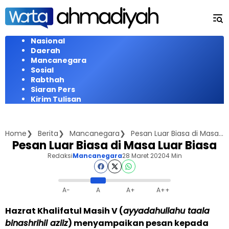
Langsung
ke
konten
Nasional
Daerah
Mancanegara
Sosial
Rabthah
Siaran Pers
Kirim Tulisan
Home
Berita
Mancanegara
Pesan Luar Biasa di Masa Luar Biasa
Pesan Luar Biasa di Masa Luar Biasa
Redaksi
Mancanegara
28 Maret 2020
4 Min
A-
A
A+
A++
Hazrat Khalifatul Masih V (
ayyadahullahu taala
binashrihil aziiz
) menyampaikan pesan kepada