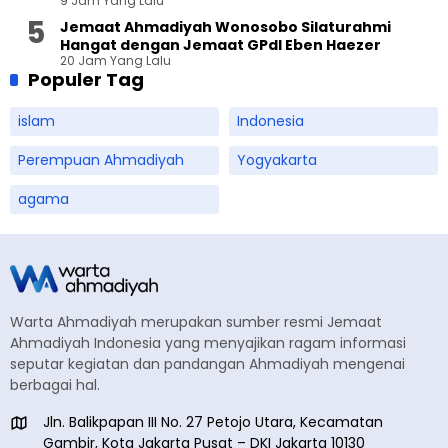
9 Jam Yang Lalu
Terbuka
Jemaat Ahmadiyah Wonosobo Silaturahmi
Hangat dengan Jemaat GPdI Eben Haezer
20 Jam Yang Lalu
Populer Tag
islam
Indonesia
Perempuan Ahmadiyah
Yogyakarta
agama
Warta Ahmadiyah merupakan sumber resmi Jemaat
Ahmadiyah Indonesia yang menyajikan ragam informasi
seputar kegiatan dan pandangan Ahmadiyah mengenai
berbagai hal.
Jln. Balikpapan III No. 27 Petojo Utara, Kecamatan
Gambir, Kota Jakarta Pusat – DKI Jakarta 10130