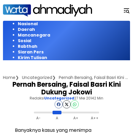
Langsung
ke
konten
Nasional
Daerah
Mancanegara
Sosial
Rabthah
Siaran Pers
Kirim Tulisan
Home
Uncategorized
Pernah Bersaing, Faisal Basri Kini Dukung Jokowi
Pernah Bersaing, Faisal Basri Kini
Dukung Jokowi
Redaksi
Uncategorized
27 Mei 2014
2 Min
A-
A
A+
A++
Banyaknya kasus yang menimpa