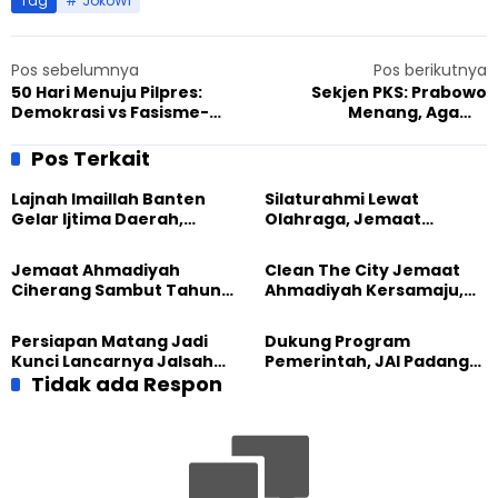
Tag
JokoWi
Pos sebelumnya
Pos berikutnya
50 Hari Menuju Pilpres:
Sekjen PKS: Prabowo
Demokrasi vs Fasisme-
Menang, Agama
Religius
Ditertibkan
Pos Terkait
Lajnah Imaillah Banten
Silaturahmi Lewat
Gelar Ijtima Daerah,
Olahraga, Jemaat
Wujudkan Generasi yang
Ahmadiyah Makassar
Tangguh
Meriahkan Event Lari
Jemaat Ahmadiyah
Clean The City Jemaat
Ciherang Sambut Tahun
Ahmadiyah Kersamaju,
2026 dengan Ibadah dan
Aksi Positif Bagi
Aksi Kebersihan
Lingkungan
Persiapan Matang Jadi
Dukung Program
Kunci Lancarnya Jalsah
Pemerintah, JAI Padang
Salanah 2025 di Bandung
Tidak ada Respon
Gelar Pesantren
Ramadhan 1444 H