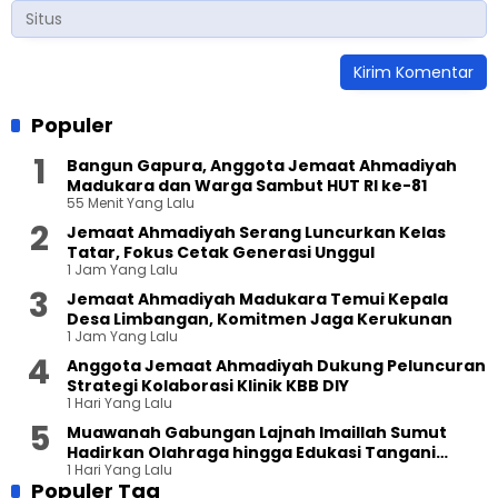
Populer
Bangun Gapura, Anggota Jemaat Ahmadiyah
Madukara dan Warga Sambut HUT RI ke-81
55 Menit Yang Lalu
Jemaat Ahmadiyah Serang Luncurkan Kelas
Tatar, Fokus Cetak Generasi Unggul
1 Jam Yang Lalu
Jemaat Ahmadiyah Madukara Temui Kepala
Desa Limbangan, Komitmen Jaga Kerukunan
1 Jam Yang Lalu
Anggota Jemaat Ahmadiyah Dukung Peluncuran
Strategi Kolaborasi Klinik KBB DIY
1 Hari Yang Lalu
Muawanah Gabungan Lajnah Imaillah Sumut
Hadirkan Olahraga hingga Edukasi Tangani
1 Hari Yang Lalu
Sampah
Populer Tag