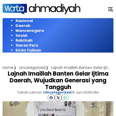
Langsung
ke
konten
Nasional
Daerah
Mancanegara
Sosial
Rabthah
Siaran Pers
Kirim Tulisan
Home
Uncategorized
Lajnah Imaillah Banten Gelar Ijtima Daerah, Wujudkan Generasi yang Tangguh
Lajnah Imaillah Banten Gelar Ijtima
Daerah, Wujudkan Generasi yang
Tangguh
Talhah Lukman A
Uncategorized
25 Juni 2026
2 Min