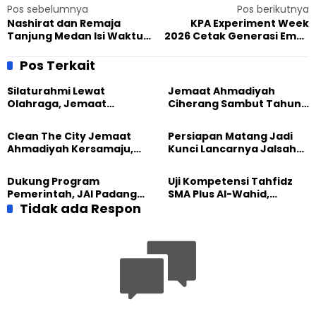
Pos sebelumnya
Pos berikutnya
Nashirat dan Remaja
KPA Experiment Week
Tanjung Medan Isi Waktu
2026 Cetak Generasi Emas
Liburan dengan Tarbiyat
Ahmadi Lewat Metode Baru
Remaja
Pos Terkait
Silaturahmi Lewat
Jemaat Ahmadiyah
Olahraga, Jemaat
Ciherang Sambut Tahun
Ahmadiyah Makassar
2026 dengan Ibadah dan
Meriahkan Event Lari
Aksi Kebersihan
Clean The City Jemaat
Persiapan Matang Jadi
Ahmadiyah Kersamaju,
Kunci Lancarnya Jalsah
Aksi Positif Bagi
Salanah 2025 di Bandung
Lingkungan
Dukung Program
Uji Kompetensi Tahfidz
Pemerintah, JAI Padang
SMA Plus Al-Wahid,
Gelar Pesantren
Tidak ada Respon
Tumbuhkan Semangat
Ramadhan 1444 H
Siswa dalam Menghafal
Al-Qur’an