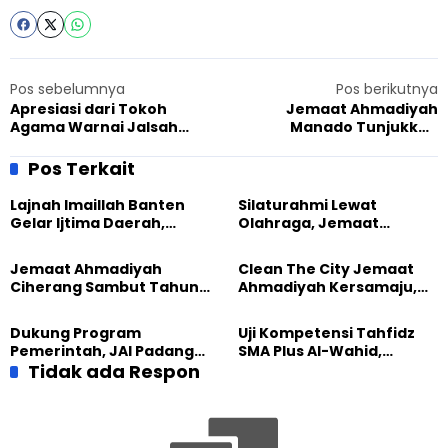
Pos sebelumnya
Pos berikutnya
Apresiasi dari Tokoh
Jemaat Ahmadiyah
Agama Warnai Jalsah
Manado Tunjukkan
Salanah 2025 Ahmadiyah
Kepedulian HAM Lewat
Kalbar di Sompak
Parade Kemanusiaan di
Pos Terkait
Pusat Kota
Lajnah Imaillah Banten
Silaturahmi Lewat
Gelar Ijtima Daerah,
Olahraga, Jemaat
Wujudkan Generasi yang
Ahmadiyah Makassar
Tangguh
Meriahkan Event Lari
Jemaat Ahmadiyah
Clean The City Jemaat
Ciherang Sambut Tahun
Ahmadiyah Kersamaju,
2026 dengan Ibadah dan
Aksi Positif Bagi
Aksi Kebersihan
Lingkungan
Dukung Program
Uji Kompetensi Tahfidz
Pemerintah, JAI Padang
SMA Plus Al-Wahid,
Gelar Pesantren
Tidak ada Respon
Tumbuhkan Semangat
Ramadhan 1444 H
Siswa dalam Menghafal
Al-Qur’an