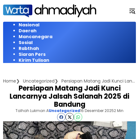
Langsung
ke
konten
Nasional
Daerah
Mancanegara
Sosial
Rabthah
Siaran Pers
Kirim Tulisan
Home
Uncategorized
Persiapan Matang Jadi Kunci Lancarnya Jalsah Salanah 2025 di Bandung
Persiapan Matang Jadi Kunci
Lancarnya Jalsah Salanah 2025 di
Bandung
Talhah Lukman A
Uncategorized
16 Desember 2025
2 Min