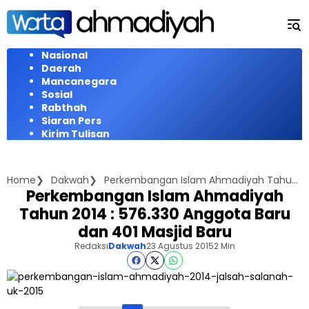
Langsung
ke
konten
Nasional
Daerah
Mancanegara
Sosial
Rabthah
Siaran Pers
Kirim Tulisan
Home
Dakwah
Perkembangan Islam Ahmadiyah Tahun 2014 : 576.330 Anggota Baru dan 401 Masjid Baru
Perkembangan Islam Ahmadiyah
Tahun 2014 : 576.330 Anggota Baru
dan 401 Masjid Baru
Redaksi
Dakwah
23 Agustus 2015
2 Min