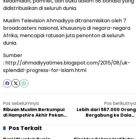
kedamaian, pamflet, dan buku dalam 58 bahasa yang
didistribusikan di seluruh dunia.
Muslim Television Ahmadiyya ditransmisikan oleh 7
broadcasters nasional, khususnya di negara-negara
Afrika, mencapai ratusan juta penonton di seluruh
dunia.
Sumber
:
http://ahmadiyyatimes.blogspot.com/2015/08/uk-
splendid-progress-for-islam.html
Pos sebelumnya
Pos berikutnya
Ribuan Muslim Berkumpul
Lebih dari 567.000 Orang
di Hampshire Akhir Pekan
Bergabung ke Dalam
Ini
Jamaah Muslim Ahmadiyah
Pos Terkait