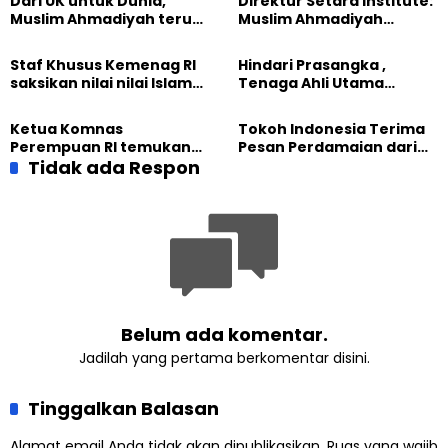
Dari UK untuk Dunia,
Direktur Setara Institute:
Muslim Ahmadiyah terus
Muslim Ahmadiyah
perkuat Persaudaraan
membangun Perdamaian
Kemanusiaan Global
Dunia dari “Infrastruktur
Staf Khusus Kemenag RI
Hindari Prasangka ,
Kemanusiaan”
saksikan nilai nilai Islam
Tenaga Ahli Utama
dalam Jalsah Salanah
Kantor Staf Presiden cek
Internasional Muslim
fakta langsung
Ketua Komnas
Tokoh Indonesia Terima
Ahmadiyah UK 2026
kehidupan Muslim
Perempuan RI temukan
Pesan Perdamaian dari
Ahmadiyah di Inggris
optimisme
Tidak ada Respon
Khalifah Muslim
Pemberdayaan
Ahmadiyah
Perempuan dari Sebuah
Pertemuan Umat Islam di
Inggris
Belum ada komentar.
Jadilah yang pertama berkomentar disini.
Tinggalkan Balasan
Alamat email Anda tidak akan dipublikasikan.
Ruas yang wajib