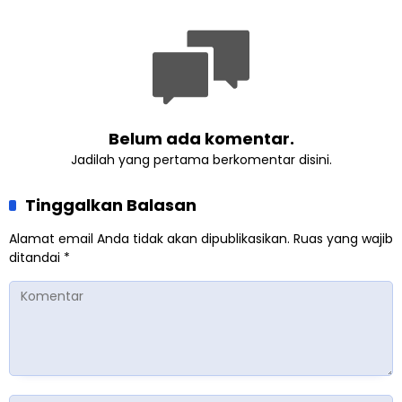
Lewat Pengajian
Singaparna, Perkuat Nilai
Gabungan
Kemanusiaan
Belum ada komentar.
Jadilah yang pertama berkomentar disini.
Tinggalkan Balasan
Alamat email Anda tidak akan dipublikasikan.
Ruas yang wajib
ditandai
*