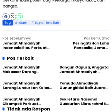
berkontribusi positif bagi keluarga, masyarakat, dan
bangsa.
Tag
islam
Lajnah Imaillah
Pos sebelumnya
Pos berikutnya
Jemaat Ahmadiyah
Peringati Hari Lahir
Indonesia Riau Perkuat
Pancasila, Jemaat
Dialog Akademik dengan
Ahmadiyah Kemang Gelar
ISAIS UIN Suska Pekanbaru
Donor Darah Bersama PMI
Pos Terkait
Bogor
Jemaat Ahmadiyah
Bangun Gapura, Anggota
Makassar Dorong
Jemaat Ahmadiyah
Kesadaran Lingkungan
Madukara dan Warga
Lewat Edukasi Ekoteologi
Sambut HUT RI ke-81
Jemaat Ahmadiyah
Pemuda Ahmadiyah
Serang Luncurkan Kelas
Gunungkidul Raih Juara
Tatar, Fokus Cetak
Lomba Video Literasi 2026
Generasi Unggul
Jemaat Ahmadiyah
Sekretaris Nasional
Cikampek Perkuat
Gusdurian Silaturahmi ke
Komitmen Bangun Masjid
Tidak ada Respon
Jemaat Ahmadiyah