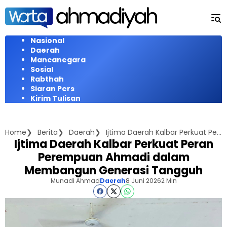
Langsung
ke
konten
Nasional
Daerah
Mancanegara
Sosial
Rabthah
Siaran Pers
Kirim Tulisan
Home
Berita
Daerah
Ijtima Daerah Kalbar Perkuat Peran Perempuan Ahmadi dalam Membangun Generasi Tangguh
Ijtima Daerah Kalbar Perkuat Peran
Perempuan Ahmadi dalam
Membangun Generasi Tangguh
Munadi Ahmad
Daerah
8 Juni 2026
2 Min