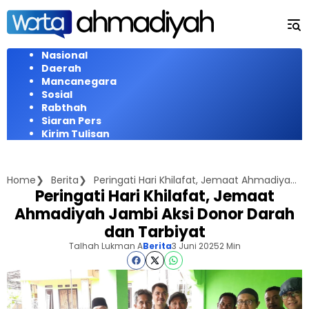
Langsung
ke
konten
Nasional
Daerah
Mancanegara
Sosial
Rabthah
Siaran Pers
Kirim Tulisan
Home
Berita
Peringati Hari Khilafat, Jemaat Ahmadiyah Jambi Aksi Donor Darah dan Tarbiyat
Peringati Hari Khilafat, Jemaat
Ahmadiyah Jambi Aksi Donor Darah
dan Tarbiyat
Talhah Lukman A
Berita
3 Juni 2025
2 Min