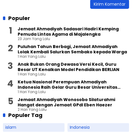
Populer
Jemaat Ahmadiyah Sadasari Hadiri Kemping
Pemuda Lintas Agama di Majalengka
23 Jam Yang Lalu
Puluhan Tahun Berbagi, Jemaat Ahmadiyah
Lolak Kembali Salurkan Sembako kepada Warga
1 Hari Yang Lalu
Anak Bukan Orang Dewasa Versi Kecil, Guru
Besar UT Kenalkan Model Pendidikan BERLIAN
1 Hari Yang Lalu
Ketua Nasional Perempuan Ahmadiyah
Indonesia Raih Gelar Guru Besar Universitas
1 Hari Yang Lalu
Terbuka
Jemaat Ahmadiyah Wonosobo Silaturahmi
Hangat dengan Jemaat GPdI Eben Haezer
2 Hari Yang Lalu
Populer Tag
islam
Indonesia