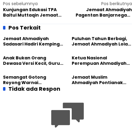
Pos sebelumnya
Pos berikutnya
Kunjungan Edukasi TPA
Jemaat Ahmadiyah
Baitul Muttaqin Jemaat
Pagentan Banjarnegara
Ahmadiyah Gunungkidul ke
Giat Donor Darah, Kades
Masjid Fadhli Umar
Berpartisipasi
Pos Terkait
Yogyakarta
Jemaat Ahmadiyah
Puluhan Tahun Berbagi,
Sadasari Hadiri Kemping
Jemaat Ahmadiyah Lolak
Pemuda Lintas Agama di
Kembali Salurkan
Majalengka
Sembako kepada Warga
Anak Bukan Orang
Ketua Nasional
Dewasa Versi Kecil, Guru
Perempuan Ahmadiyah
Besar UT Kenalkan Model
Indonesia Raih Gelar Guru
Pendidikan BERLIAN
Besar Universitas
Semangat Gotong
Jemaat Muslim
Terbuka
Royong Warnai
Ahmadiyah Pontianak
Pembangunan Kembali
Tidak ada Respon
dan Gereja Katedral
Masjid di Jemaat
Perkuat Kolaborasi Sosial
Ahmadiyah Sukapura