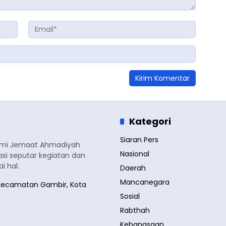
Kategori
Siaran Pers
smi Jemaat Ahmadiyah
Nasional
si seputar kegiatan dan
 hal.
Daerah
Mancanegara
a, Kecamatan Gambir, Kota
Sosial
Rabthah
Kebangsaan