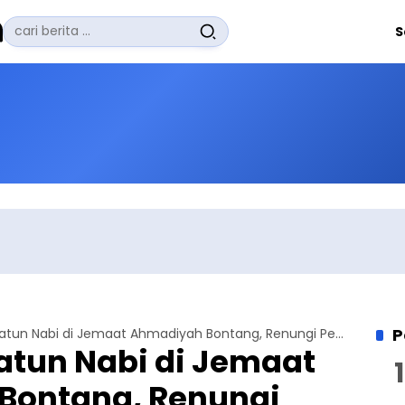
Pencarian
S
untuk:
#
Zuhairi Misrawi
#
Zoom
#
Zero Waste
#
Zaki Firdaus
#
Zafrullah Ahmad Pontoh
No Recent Searches Yet.
P
Peringatan Siratun Nabi di Jemaat Ahmadiyah Bontang, Renungi Pengorbanan Rasulullah
atun Nabi di Jemaat
Bontang, Renungi