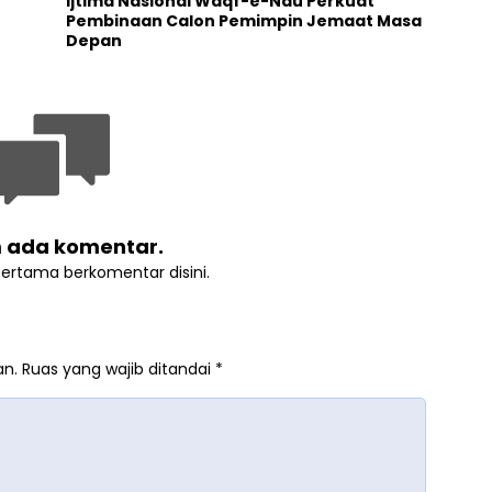
Ijtima Nasional Waqf-e-Nau Perkuat
Pembinaan Calon Pemimpin Jemaat Masa
Depan
 ada komentar.
pertama berkomentar disini.
an.
Ruas yang wajib ditandai
*