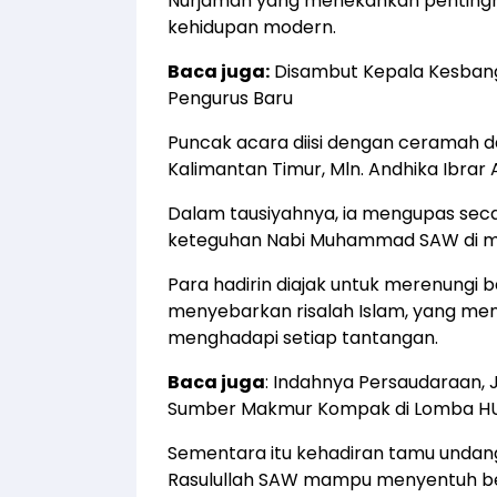
Nurjaman yang menekankan pentingn
kehidupan modern.
Baca juga:
Disambut Kepala Kesban
Pengurus Baru
Puncak acara diisi dengan ceramah 
Kalimantan Timur, Mln. Andhika Ibrar
Dalam tausiyahnya, ia mengupas se
keteguhan Nabi Muhammad SAW di ma
Para hadirin diajak untuk merenungi
menyebarkan risalah Islam, yang menj
menghadapi setiap tantangan.
Baca juga
:
Indahnya Persaudaraan,
Sumber Makmur Kompak di Lomba HU
Sementara itu kehadiran tamu undang
Rasulullah SAW mampu menyentuh be