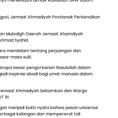
ya meneladani akhlak Rasulullah SAW dalam
gpol, Jemaat Ahmadiyah Pontianak Perkenalkan
dari Mubaligh Daerah Jemaat Ahamdiyah
 Ahmad Syahid.
cara mendalam tentang perjuangan dan
sa-masa sulit.
 betapa besar pengorbanan Rasulullah dalam
adi inspirasi abadi bagi umat manusia dalam
 Jemaat Ahmadiyah Sebamban dan Warga
T RI
an menjadi bukti nyata bahwa pesan universal
rbagai kalangan dan mempererat tali