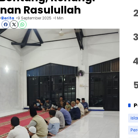
nan Rasulullah
Berita
9 September 2025
1 Min
P
isl
Pe