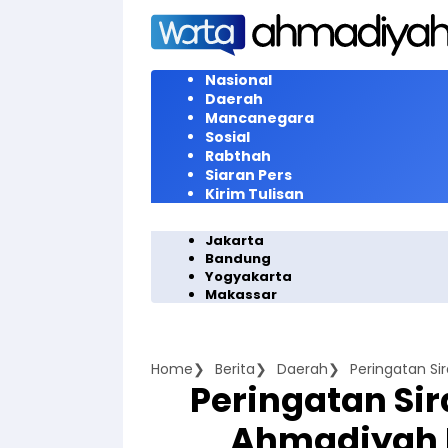
Langsung
ke
konten
Nasional
Daerah
Mancanegara
Sosial
Rabthah
Siaran Pers
Kirim Tulisan
Jakarta
Bandung
Yogyakarta
Makassar
Home
Berita
Daerah
Peringatan Sir
Ahmadiyah 