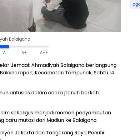
ag
iyah Balaigana
A
A+
A++
igelar Jemaat Ahmadiyah Balaigana berlangsung
sa Balaiharapan, Kecamatan Tempunak, Sabtu 14
enuh antusias dalam acara penuh berkah
malam sekaligus menjadi momen penyambutan
ng baru mutasi dari Madiun ke Balaigana.
iyah Jakarta dan Tangerang Raya Penuhi