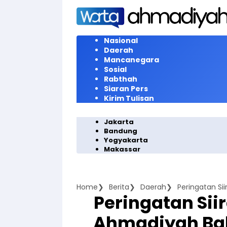
Langsung
ke
konten
Nasional
Daerah
Mancanegara
Sosial
Rabthah
Siaran Pers
Kirim Tulisan
Jakarta
Bandung
Yogyakarta
Makassar
Home
Berita
Daerah
Peringatan Sii
Ahmadiyah Bal