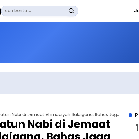
Pencarian
J
untuk:
#
Zuhairi Misrawi
#
Zoom
#
Zero Waste
#
Zaki Firdaus
#
Zafrullah Ahmad Pontoh
No Recent Searches Yet.
P
Peringatan Siiratun Nabi di Jemaat Ahmadiyah Balaigana, Bahas Jaga Perasaan
ratun Nabi di Jemaat
aigana, Bahas Jaga