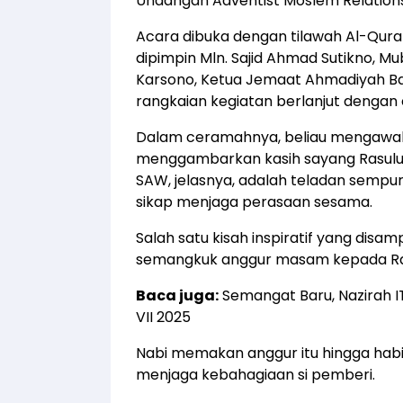
Undangan Adventist Moslem Relation
Acara dibuka dengan tilawah Al-Qura
dipimpin Mln. Sajid Ahmad Sutikno, M
Karsono, Ketua Jemaat Ahmadiyah Bal
rangkaian kegiatan berlanjut dengan 
Dalam ceramahnya, beliau mengawali
menggambarkan kasih sayang Rasul
SAW, jelasnya, adalah teladan sempur
sikap menjaga perasaan sesama.
Salah satu kisah inspiratif yang dis
semangkuk anggur masam kepada Ras
Baca juga:
Semangat Baru, Nazirah 
VII 2025
Nabi memakan anggur itu hingga hab
menjaga kebahagiaan si pemberi.