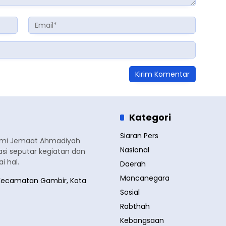
Kategori
Siaran Pers
smi Jemaat Ahmadiyah
Nasional
si seputar kegiatan dan
 hal.
Daerah
Mancanegara
a, Kecamatan Gambir, Kota
Sosial
Rabthah
Kebangsaan