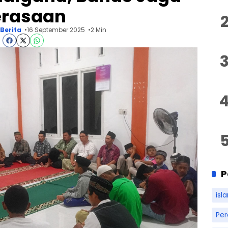
erasaan
Berita
16 September 2025
2 Min
P
isl
Pe