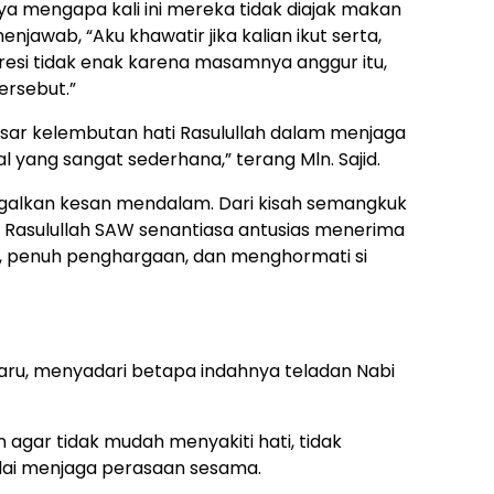
a mengapa kali ini mereka tidak diajak makan
jawab, “Aku khawatir jika kalian ikut serta,
esi tidak enak karena masamnya anggur itu,
ersebut.”
esar kelembutan hati Rasulullah dalam menjaga
 yang sangat sederhana,” terang Mln. Sajid.
galkan kesan mendalam. Dari kisah semangkuk
 Rasulullah SAW senantiasa antusias menerima
s, penuh penghargaan, dan menghormati si
aru, menyadari betapa indahnya teladan Nabi
agar tidak mudah menyakiti hati, tidak
dai menjaga perasaan sesama.