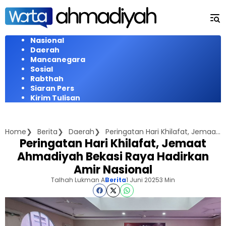
Langsung
ke
konten
Nasional
Daerah
Mancanegara
Sosial
Rabthah
Siaran Pers
Kirim Tulisan
Home
Berita
Daerah
Peringatan Hari Khilafat, Jemaat Ahmadiyah Bekasi Raya Hadirkan Amir Nasional
Peringatan Hari Khilafat, Jemaat
Ahmadiyah Bekasi Raya Hadirkan
Amir Nasional
Talhah Lukman A
Berita
1 Juni 2025
3 Min