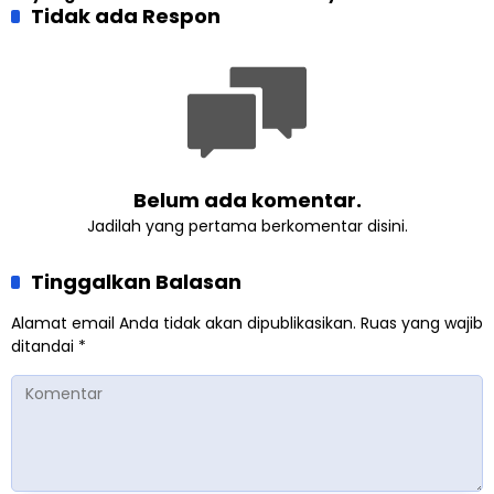
Pembangunan Kembali
Tidak ada Respon
dan Gereja Katedral
Masjid di Jemaat
Perkuat Kolaborasi Sosial
Ahmadiyah Sukapura
Belum ada komentar.
Jadilah yang pertama berkomentar disini.
Tinggalkan Balasan
Alamat email Anda tidak akan dipublikasikan.
Ruas yang wajib
ditandai
*