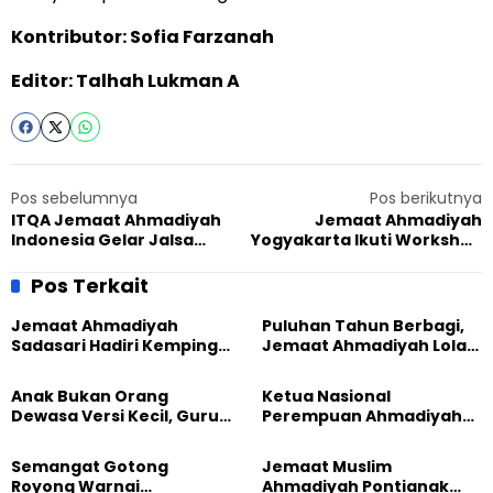
Kontributor: Sofia Farzanah
Editor: Talhah Lukman A
Pos sebelumnya
Pos berikutnya
ITQA Jemaat Ahmadiyah
Jemaat Ahmadiyah
Indonesia Gelar Jalsa
Yogyakarta Ikuti Workshop
Yaum-e Khilafat Secara
Pengelolaan Perpustakaan
Online, Ratusan Peserta
Masjid yang
Pos Terkait
Ikut Serta
diselenggarakan Kemenag
DIY
Jemaat Ahmadiyah
Puluhan Tahun Berbagi,
Sadasari Hadiri Kemping
Jemaat Ahmadiyah Lolak
Pemuda Lintas Agama di
Kembali Salurkan
Majalengka
Sembako kepada Warga
Anak Bukan Orang
Ketua Nasional
Dewasa Versi Kecil, Guru
Perempuan Ahmadiyah
Besar UT Kenalkan Model
Indonesia Raih Gelar Guru
Pendidikan BERLIAN
Besar Universitas
Semangat Gotong
Jemaat Muslim
Terbuka
Royong Warnai
Ahmadiyah Pontianak