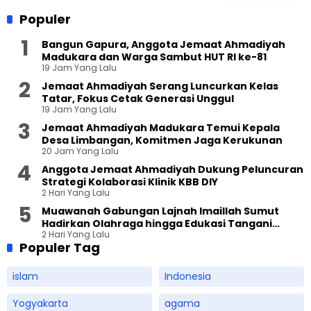
Populer
Bangun Gapura, Anggota Jemaat Ahmadiyah
Madukara dan Warga Sambut HUT RI ke-81
19 Jam Yang Lalu
Jemaat Ahmadiyah Serang Luncurkan Kelas
Tatar, Fokus Cetak Generasi Unggul
19 Jam Yang Lalu
Jemaat Ahmadiyah Madukara Temui Kepala
Desa Limbangan, Komitmen Jaga Kerukunan
20 Jam Yang Lalu
Anggota Jemaat Ahmadiyah Dukung Peluncuran
Strategi Kolaborasi Klinik KBB DIY
2 Hari Yang Lalu
Muawanah Gabungan Lajnah Imaillah Sumut
Hadirkan Olahraga hingga Edukasi Tangani
2 Hari Yang Lalu
Sampah
Populer Tag
islam
Indonesia
Yogyakarta
agama