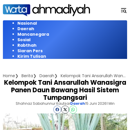
Langsung
ke
konten
Nasional
Daerah
Mancanegara
Sosial
Rabthah
Siaran Pers
Kirim Tulisan
Home
Berita
Daerah
Kelompok Tani Ansarullah Wanasigra Panen Daun Bawang Hasil Sistem Tumpangsari
Kelompok Tani Ansarullah Wanasigra
Panen Daun Bawang Hasil Sistem
Tumpangsari
Shahnaz Sabahunnur Kautsar
Daerah
15 Juni 2026
1 Min