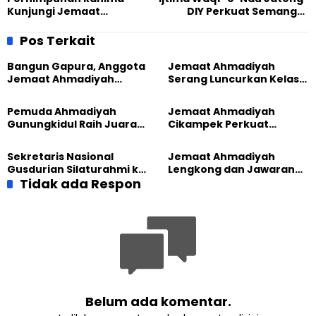
Kunjungi Jemaat
DIY Perkuat Semangat
Ahmadiyah Singaparna
Pengkhidmatan Generasi
untuk Dialog dan Tabayyun
Penerus Jemaat
Pos Terkait
Bangun Gapura, Anggota
Jemaat Ahmadiyah
Jemaat Ahmadiyah
Serang Luncurkan Kelas
Madukara dan Warga
Tatar, Fokus Cetak
Sambut HUT RI ke-81
Generasi Unggul
Pemuda Ahmadiyah
Jemaat Ahmadiyah
Gunungkidul Raih Juara
Cikampek Perkuat
Lomba Video Literasi 2026
Komitmen Bangun Masjid
Lewat Pengajian
Sekretaris Nasional
Jemaat Ahmadiyah
Gabungan
Gusdurian Silaturahmi ke
Lengkong dan Jawaran
Jemaat Ahmadiyah
Tidak ada Respon
Gelar Wisata Tarbiyat di
Singaparna, Perkuat Nilai
Telaga Menjer
Kemanusiaan
Belum ada komentar.