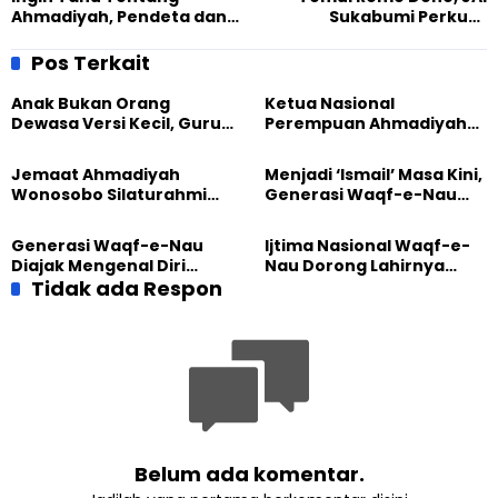
Ahmadiyah, Pendeta dan
Sukabumi Perkuat
Pengurus GKP Klasis
Toleransi Antar Umat
Cirebon Kunjungi
Beragama
Pos Terkait
Ahmadiyah Manislor
Anak Bukan Orang
Ketua Nasional
Dewasa Versi Kecil, Guru
Perempuan Ahmadiyah
Besar UT Kenalkan Model
Indonesia Raih Gelar Guru
Pendidikan BERLIAN
Besar Universitas
Jemaat Ahmadiyah
Menjadi ‘Ismail’ Masa Kini,
Terbuka
Wonosobo Silaturahmi
Generasi Waqf-e-Nau
Hangat dengan Jemaat
Diajak Hidup untuk
GPdI Eben Haezer
Pengabdian
Generasi Waqf-e-Nau
Ijtima Nasional Waqf-e-
Diajak Mengenal Diri
Nau Dorong Lahirnya
Sebelum Mengubah
Tidak ada Respon
Generasi Pengkhidmat
Dunia
yang Militan
Belum ada komentar.