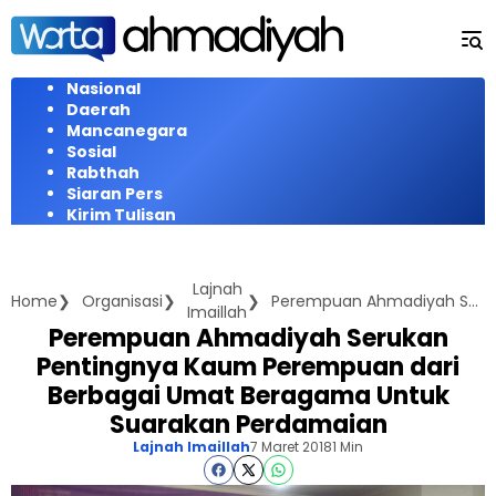
Langsung
ke
konten
Nasional
Daerah
Mancanegara
Sosial
Rabthah
Siaran Pers
Kirim Tulisan
Lajnah
Home
Organisasi
Perempuan Ahmadiyah Serukan Pentingnya Kaum Perempuan dari Berbagai Umat Beragama Untuk Suarakan Perdamaian
Imaillah
Perempuan Ahmadiyah Serukan
Pentingnya Kaum Perempuan dari
Berbagai Umat Beragama Untuk
Suarakan Perdamaian
Lajnah Imaillah
7 Maret 2018
1 Min