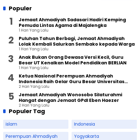
Populer
Jemaat Ahmadiyah Sadasari Hadiri Kemping
Pemuda Lintas Agama di Majalengka
1 Hari Yang Lalu
Puluhan Tahun Berbagi, Jemaat Ahmadiyah
Lolak Kembali Salurkan Sembako kepada Warga
1 Hari Yang Lalu
Anak Bukan Orang Dewasa Versi Kecil, Guru
Besar UT Kenalkan Model Pendidikan BERLIAN
1 Hari Yang Lalu
Ketua Nasional Perempuan Ahmadiyah
Indonesia Raih Gelar Guru Besar Universitas
2 Hari Yang Lalu
Terbuka
Jemaat Ahmadiyah Wonosobo Silaturahmi
Hangat dengan Jemaat GPdI Eben Haezer
2 Hari Yang Lalu
Populer Tag
islam
Indonesia
Perempuan Ahmadiyah
Yogyakarta