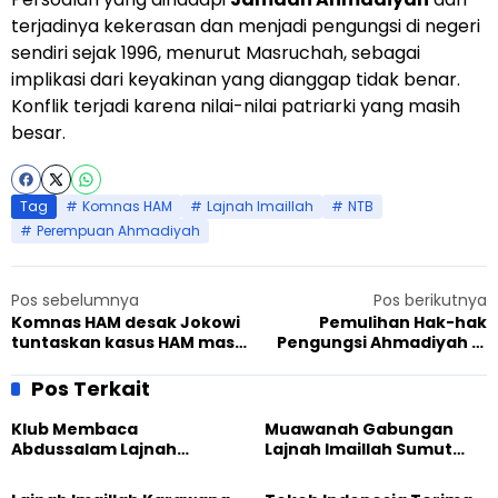
terjadinya kekerasan dan menjadi pengungsi di negeri
sendiri sejak 1996, menurut Masruchah, sebagai
implikasi dari keyakinan yang dianggap tidak benar.
Konflik terjadi karena nilai-nilai patriarki yang masih
besar.
Tag
Komnas HAM
Lajnah Imaillah
NTB
Perempuan Ahmadiyah
Pos sebelumnya
Pos berikutnya
Komnas HAM desak Jokowi
Pemulihan Hak-hak
tuntaskan kasus HAM masa
Pengungsi Ahmadiyah di
lalu
NTB
Pos Terkait
Klub Membaca
Muawanah Gabungan
Abdussalam Lajnah
Lajnah Imaillah Sumut
Imaillah Tanjung Medan
Hadirkan Olahraga
Gelar Diskusi dan
hingga Edukasi Tangani