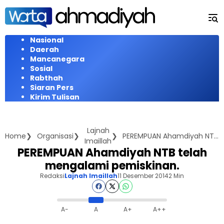
Langsung
ke
konten
Nasional
Daerah
Mancanegara
Sosial
Rabthah
Siaran Pers
Kirim Tulisan
Lajnah
Home
Organisasi
PEREMPUAN Ahamdiyah NTB telah mengalami pemiskinan.
Imaillah
PEREMPUAN Ahamdiyah NTB telah
mengalami pemiskinan.
Redaksi
Lajnah Imaillah
11 Desember 2014
2 Min
A-
A
A+
A++