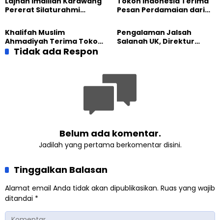
Lajnah Imaillah Karawang
Tokoh Indonesia Terima
Tadabbur Alam
Sampah
Pererat Silaturahmi
Pesan Perdamaian dari
dengan Warga Lewat
Khalifah Muslim
Masak Bersama
Ahmadiyah
Khalifah Muslim
Pengalaman Jalsah
Ahmadiyah Terima Tokoh
Salanah UK, Direktur
Indonesia dalam Audiensi
Tidak ada Respon
SETARA Institute Soroti
Khusus di Islamabad
Kekuatan Kemanusiaan
Belum ada komentar.
Jadilah yang pertama berkomentar disini.
Tinggalkan Balasan
Alamat email Anda tidak akan dipublikasikan.
Ruas yang wajib
ditandai
*