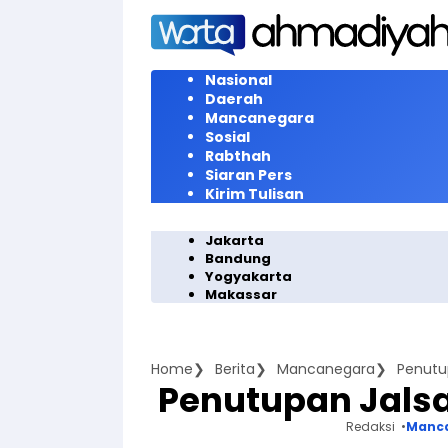
Langsung
ke
konten
Nasional
Daerah
Mancanegara
Sosial
Rabthah
Siaran Pers
Kirim Tulisan
Jakarta
Bandung
Yogyakarta
Makassar
Home
Berita
Mancanegara
Penutu
Penutupan Jalsa
Redaksi
Manc