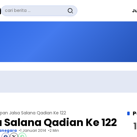
Pencarian
J
untuk:
#
Zuhairi Misrawi
#
Zoom
#
Zero Waste
#
Zaki Firdaus
#
Zafrullah Ahmad Pontoh
No Recent Searches Yet.
P
pan Jalsa Salana Qadian Ke 122
 Salana Qadian Ke 122
anegara
1 Januari 2014
2 Min