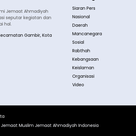
Siaran Pers
smi Jemaat Ahmadiyah
Nasional
si seputar kegiatan dan
 hal.
Daerah
Mancanegara
a, Kecamatan Gambir, Kota
Sosial
Rabthah
Kebangsaan
Keislaman
Organisasi
Video
ita
al Jemaat Muslim Jemaat Ahmadiyah Indonesia