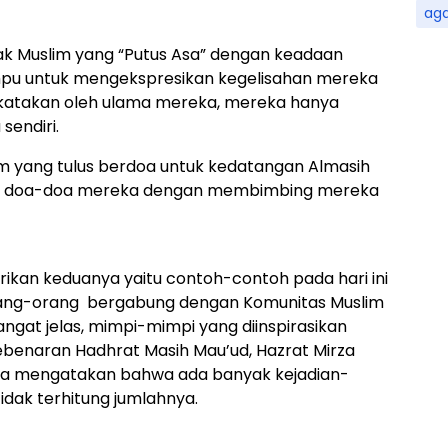
ag
k Muslim yang “Putus Asa” dengan keadaan
ampu untuk mengekspresikan kegelisahan mereka
katakan oleh ulama mereka, mereka hanya
sendiri.
m yang tulus berdoa untuk kedatangan Almasih
wab doa-doa mereka dengan membimbing mereka
kan keduanya yaitu contoh-contoh pada hari ini
ang-orang bergabung dengan Komunitas Muslim
ngat jelas, mimpi-mimpi yang diinspirasikan
benaran Hadhrat Masih Mau’ud, Hazrat Mirza
ia mengatakan bahwa ada banyak kejadian-
dak terhitung jumlahnya.