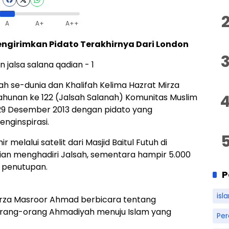
A
A+
A++
ngirimkan Pidato Terakhirnya Dari London
 se-dunia dan Khalifah Kelima Hazrat Mirza
hunan ke 122 (Jalsah Salanah) Komunitas Muslim
 29 Desember 2013 dengan pidato yang
ginspirasi.
melalui satelit dari Masjid Baitul Futuh di
adian menghadiri Jalsah, sementara hampir 5.000
i penutupan.
P
isl
irza Masroor Ahmad berbicara tentang
rang-orang Ahmadiyah menuju Islam yang
Pe