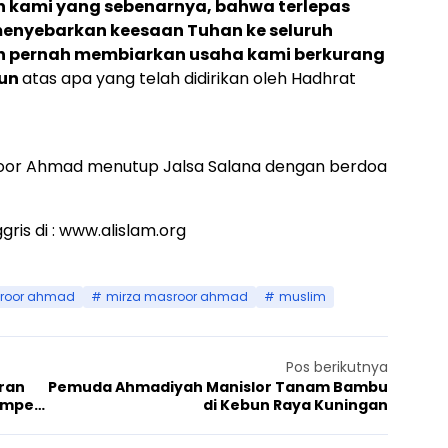
n kami yang sebenarnya, bahwa terlepas
menyebarkan keesaan Tuhan ke seluruh
n pernah membiarkan usaha kami berkurang
pun
atas apa yang telah didirikan oleh Hadhrat
sroor Ahmad menutup Jalsa Salana dengan berdoa
ris di :
www.alislam.org
roor ahmad
mirza masroor ahmad
muslim
Pos berikutnya
uran
Pemuda Ahmadiyah Manislor Tanam Bambu
Ampel
di Kebun Raya Kuningan