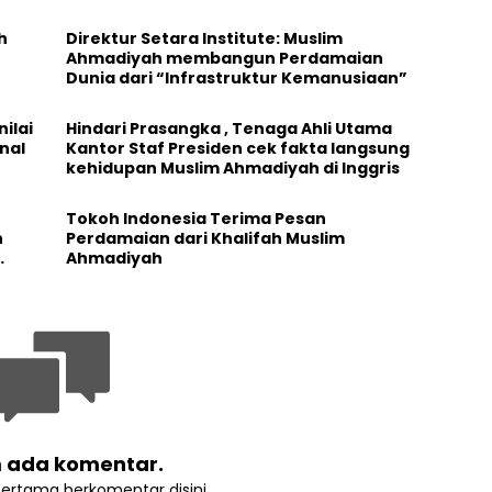
h
Direktur Setara Institute: Muslim
Ahmadiyah membangun Perdamaian
Dunia dari “Infrastruktur Kemanusiaan”
ilai
Hindari Prasangka , Tenaga Ahli Utama
nal
Kantor Staf Presiden cek fakta langsung
kehidupan Muslim Ahmadiyah di Inggris
Tokoh Indonesia Terima Pesan
n
Perdamaian dari Khalifah Muslim
Ahmadiyah
 ada komentar.
pertama berkomentar disini.