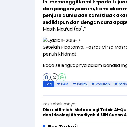
Ini memanggil kami kepada tujua
dari penganiyaan ini, kami akan 
penjuru dunia dan
kami tidak aka
sedikitpun dan dengan cara apa
Masih Mau’ud (as).”
Setelah Pidatonya, Hazrat Mirza Ma
penuh khidmat.
Baca selengkapnya dalam bahasa Ingg
Tag
HAM
islam
khalifah
mas
Pos sebelumnya
Diskusi Ilmiah: Metodologi Tafsir Al-Q
dan Ideologi Ahmadiyah di UIN Sunan 
Surabaya
Pos Terkait