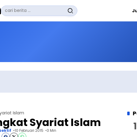
Pencarian
J
untuk:
#
Zuhairi Misrawi
#
Zoom
#
Zero Waste
#
Zaki Firdaus
#
Zafrullah Ahmad Pontoh
No Recent Searches Yet.
P
yariat Islam
gkat Syariat Islam
pektif
10 Februari 2015
3 Min