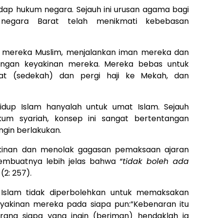
ap hukum negara. Sejauh ini urusan agama bagi
-negara Barat telah menikmati kebebasan
ri mereka Muslim, menjalankan iman mereka dan
engan keyakinan mereka. Mereka bebas untuk
at (sedekah) dan pergi haji ke Mekah, dan
idup Islam hanyalah untuk umat Islam. Sejauh
m syariah, konsep ini sangat bertentangan
ngin berlakukan.
kinan dan menolak gagasan pemaksaan ajaran
embuatnya lebih jelas bahwa “
tidak boleh ada
 (2: 257).
Islam tidak diperbolehkan untuk memaksakan
eyakinan mereka pada siapa pun:”Kebenaran itu
ang siapa yang ingin (beriman) hendaklah ia