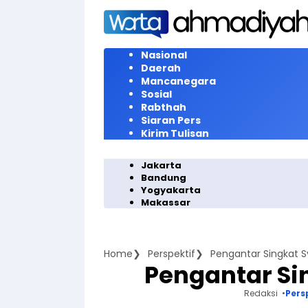
Langsung
ke
konten
Nasional
Daerah
Mancanegara
Sosial
Rabthah
Siaran Pers
Kirim Tulisan
Jakarta
Bandung
Yogyakarta
Makassar
Home
Perspektif
Pengantar Singkat S
Pengantar Sin
Redaksi
Pers