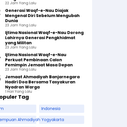
22 Jam Yang Lalu
Generasi Waqf-e-Nau Diajak
Mengenal Diri Sebelum Mengubah
Dunia
23 Jam Yang Lalu
Ijtima Nasional Waqf-e-Nau Dorong
Lahirnya Generasi Pengkhidmat
yang Militan
23 Jam Yang Lalu
Ijtima Nasional Waqf-e-Nau
Perkuat Pembinaan Calon
Pemimpin Jemaat Masa Depan
23 Jam Yang Lalu
Jemaat Ahmadiyah Banjarnegara
Hadiri Doa Bersama Tasyakuran
Nyadran Warga
1 Hari Yang Lalu
opuler Tag
am
Indonesia
rempuan Ahmadiyah
Yogyakarta