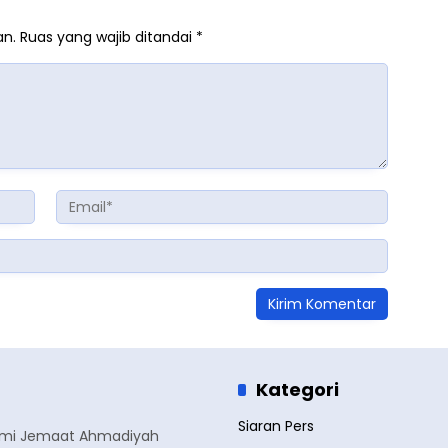
an.
Ruas yang wajib ditandai
*
Kategori
Siaran Pers
smi Jemaat Ahmadiyah