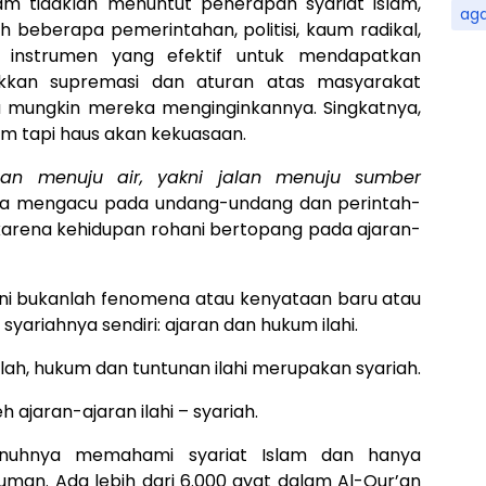
am tidaklah menuntut penerapan syariat islam,
ag
eh beberapa pemerintahan, politisi, kaum radikal,
 instrumen yang efektif untuk mendapatkan
kkan supremasi dan aturan atas masyarakat
mungkin mereka menginginkannya. Singkatnya,
slam tapi haus akan kekuasaan.
lan menuju air, yakni jalan menuju sumber
ma mengacu pada undang-undang dan perintah-
 karena kehidupan rohani bertopang pada ajaran-
 Ini bukanlah fenomena atau kenyataan baru atau
yariahnya sendiri: ajaran dan hukum ilahi.
llah, hukum dan tuntunan ilahi merupakan syariah.
 ajaran-ajaran ilahi – syariah.
enuhnya memahami syariat Islam dan hanya
an. Ada lebih dari 6.000 ayat dalam Al-Qur’an