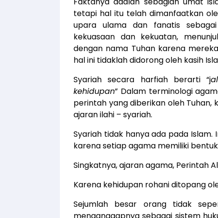
Faktanya adalah sebagian umat isl
tetapi hal itu telah dimanfaatkan ol
upara ulama dan fanatis sebagai
kekuasaan dan kekuatan, menunju
dengan nama Tuhan karena mereka 
hal ini tidaklah didorong oleh kasih I
Syariah secara harfiah berarti “j
a
kehidupan
” Dalam terminologi aga
perintah yang diberikan oleh Tuhan,
ajaran ilahi – syariah.
Syariah tidak hanya ada pada Islam.
karena setiap agama memiliki bentuk s
Singkatnya, ajaran agama, Perintah A
Karena kehidupan rohani ditopang oleh
Sejumlah besar orang tidak sep
menganggapnya sebagai sistem hukum