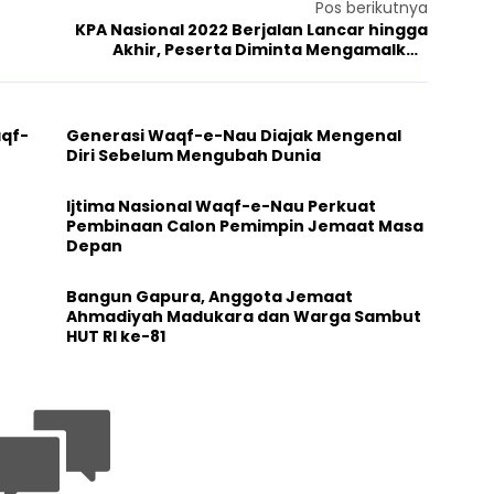
Pos berikutnya
KPA Nasional 2022 Berjalan Lancar hingga
Akhir, Peserta Diminta Mengamalkan
Semua Ilmu yang Didapat
aqf-
Generasi Waqf-e-Nau Diajak Mengenal
Diri Sebelum Mengubah Dunia
Ijtima Nasional Waqf-e-Nau Perkuat
Pembinaan Calon Pemimpin Jemaat Masa
Depan
Bangun Gapura, Anggota Jemaat
Ahmadiyah Madukara dan Warga Sambut
HUT RI ke-81