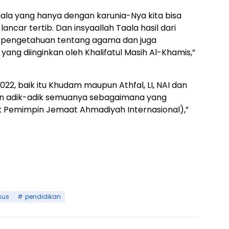
aala yang hanya dengan karunia-Nya kita bisa
car tertib. Dan insyaallah Taala hasil dari
pengetahuan tentang agama dan juga
ng diinginkan oleh Khalifatul Masih Al-Khamis,”
2, baik itu Khudam maupun Athfal, LI, NAI dan
an adik-adik semuanya sebagaimana yang
k Pemimpin Jemaat Ahmadiyah Internasional),”
d
sus
pendidikan