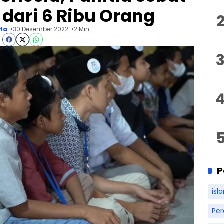
h dari 6 Ribu Orang
ita
30 Desember 2022
2 Min
P
isl
Pe