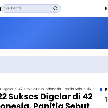
Pencarian
K
untuk:
#
Zuhairi Misrawi
#
Zoom
#
Zero Waste
#
Zaki Firdaus
#
Zafrullah Ahmad Pontoh
No Recent Searches Yet.
P
KPA Nasional 2022 Sukses Digelar di 42 Titik Seluruh Indonesia, Panitia Sebut Diikuti Lebih dari 6 Ribu Orang
2 Sukses Digelar di 42
donesia, Panitia Sebut