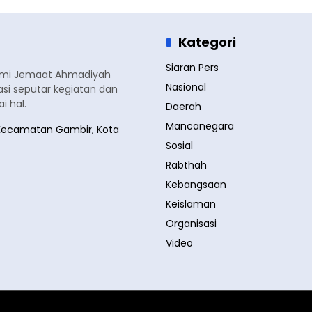
Kategori
Siaran Pers
smi Jemaat Ahmadiyah
Nasional
si seputar kegiatan dan
 hal.
Daerah
Mancanegara
a, Kecamatan Gambir, Kota
Sosial
Rabthah
Kebangsaan
Keislaman
Organisasi
Video