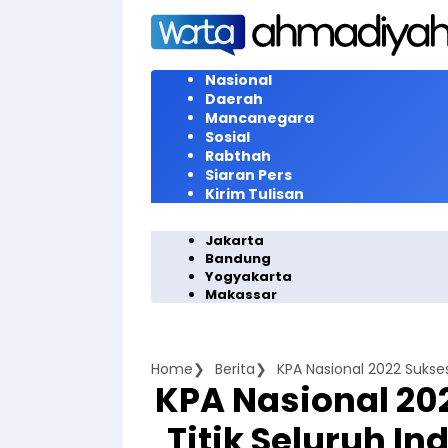
Langsung
ke
konten
Nasional
Daerah
Mancanegara
Sosial
Rabthah
Siaran Pers
Kirim Tulisan
Jakarta
Bandung
Yogyakarta
Makassar
Home
Berita
KPA Nasional 202
Titik Seluruh In