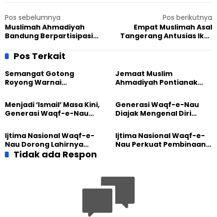
Pos sebelumnya
Pos berikutnya
Muslimah Ahmadiyah
Empat Muslimah Asal
Bandung Berpartisipasi
Tangerang Antusias Ikut
dalam Peringatan
Muawanah Lajnah Imaillah,
Kampanye 16 Hari Anti
Akui Banyak Dapat Ilmu
Pos Terkait
Kekerasan Terhadap
Bermanfaat
Perempuan
Semangat Gotong
Jemaat Muslim
Royong Warnai
Ahmadiyah Pontianak
Pembangunan Kembali
dan Gereja Katedral
Masjid di Jemaat
Perkuat Kolaborasi Sosial
Menjadi ‘Ismail’ Masa Kini,
Generasi Waqf-e-Nau
Ahmadiyah Sukapura
Generasi Waqf-e-Nau
Diajak Mengenal Diri
Diajak Hidup untuk
Sebelum Mengubah
Pengabdian
Dunia
Ijtima Nasional Waqf-e-
Ijtima Nasional Waqf-e-
Nau Dorong Lahirnya
Nau Perkuat Pembinaan
Generasi Pengkhidmat
Tidak ada Respon
Calon Pemimpin Jemaat
yang Militan
Masa Depan