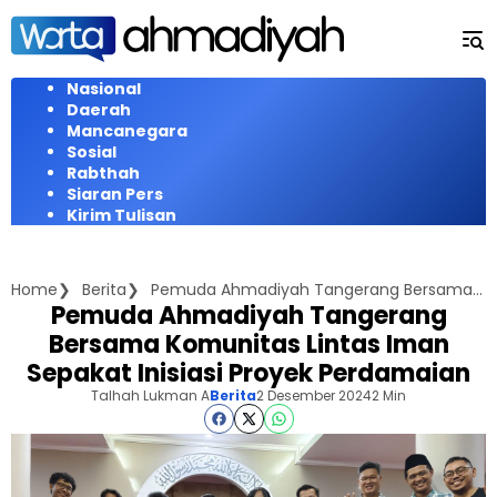
Langsung
ke
konten
Nasional
Daerah
Mancanegara
Sosial
Rabthah
Siaran Pers
Kirim Tulisan
Home
Berita
Pemuda Ahmadiyah Tangerang Bersama Komunitas Lintas Iman Sepakat Inisiasi Proyek Perdamaian
Pemuda Ahmadiyah Tangerang
Bersama Komunitas Lintas Iman
Sepakat Inisiasi Proyek Perdamaian
Talhah Lukman A
Berita
2 Desember 2024
2 Min