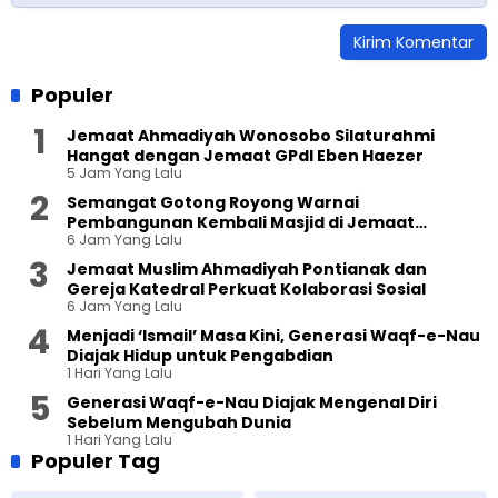
Populer
Jemaat Ahmadiyah Wonosobo Silaturahmi
Hangat dengan Jemaat GPdI Eben Haezer
5 Jam Yang Lalu
Semangat Gotong Royong Warnai
Pembangunan Kembali Masjid di Jemaat
6 Jam Yang Lalu
Ahmadiyah Sukapura
Jemaat Muslim Ahmadiyah Pontianak dan
Gereja Katedral Perkuat Kolaborasi Sosial
6 Jam Yang Lalu
Menjadi ‘Ismail’ Masa Kini, Generasi Waqf-e-Nau
Diajak Hidup untuk Pengabdian
1 Hari Yang Lalu
Generasi Waqf-e-Nau Diajak Mengenal Diri
Sebelum Mengubah Dunia
1 Hari Yang Lalu
Populer Tag