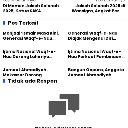
Pos sebelumnya
Pos berikutnya
Di Momen Jalsah Salanah
Jalsah Salanah 2025 di
2025, Ketua SAKA
Wansigra, Angkat Pesan
Pontianak Kagum Sikap
Perdamaian untuk
Damai Ahmadiyah
Indonesia
Pos Terkait
Menjadi ‘Ismail’ Masa Kini,
Generasi Waqf-e-Nau
Generasi Waqf-e-Nau
Diajak Mengenal Diri
Diajak Hidup untuk
Sebelum Mengubah
Pengabdian
Dunia
Ijtima Nasional Waqf-e-
Ijtima Nasional Waqf-e-
Nau Dorong Lahirnya
Nau Perkuat Pembinaan
Generasi Pengkhidmat
Calon Pemimpin Jemaat
yang Militan
Masa Depan
Jemaat Ahmadiyah
Bangun Gapura, Anggota
Makassar Dorong
Jemaat Ahmadiyah
Kesadaran Lingkungan
Tidak ada Respon
Madukara dan Warga
Lewat Edukasi Ekoteologi
Sambut HUT RI ke-81