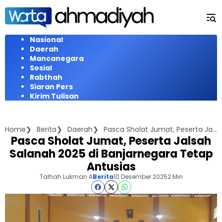
Langsung
ke
konten
Nasional
Daerah
Mancanegara
Sosial
Rabthah
Siaran Pers
Kirim Tulisan
Home
Berita
Daerah
Pasca Sholat Jumat, Peserta Jalsah Salanah 2025 di Banjarnegara Tetap Antusias
Pasca Sholat Jumat, Peserta Jalsah
Salanah 2025 di Banjarnegara Tetap
Antusias
Talhah Lukman A
Berita
10 Desember 2025
2 Min