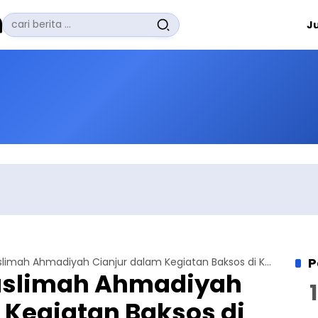
Pencarian
J
untuk:
#
Zuhairi Misrawi
#
Zoom
#
Zero Waste
#
Zaki Firdaus
#
Zafrullah Ahmad Pontoh
No Recent Searches Yet.
P
Partisipasi Muslimah Ahmadiyah Cianjur dalam Kegiatan Baksos di Kelurahan Bohera
Muslimah Ahmadiyah
 Kegiatan Baksos di