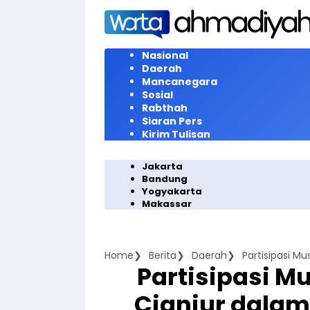
Langsung
ke
konten
Nasional
Daerah
Mancanegara
Sosial
Rabthah
Siaran Pers
Kirim Tulisan
Jakarta
Bandung
Yogyakarta
Makassar
Home
Berita
Daerah
Partisipasi 
Cianjur dalam