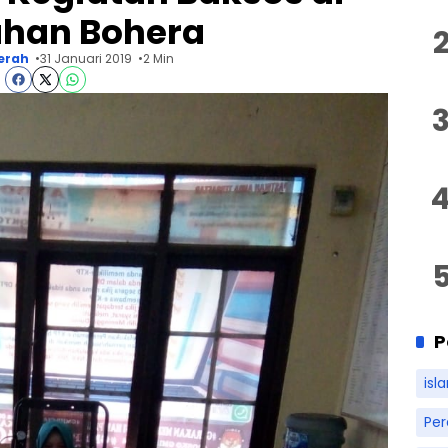
ahan Bohera
erah
31 Januari 2019
2 Min
P
isl
Pe