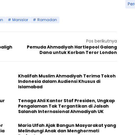
Pe
an
Manislor
Ramadan
Pos berikutnya
aligh
Pemuda Ahmadiyah Hartlepool Galang
Dana untuk Korban Teror London
Khalifah Muslim Ahmadiyah Terima Tokoh
Indonesia dalam Audiensi Khusus di
Islamabad
ur
Tenaga Ahli Kantor Staf Presiden, Ungkap
Pengalaman Tak Tergantikan di Jalsah
Salanah Internasional Ahmadiyah UK
or
Maria Ulfah Ajak Bangun Masyarakat yang
ia
Melindungi Anak dan Menghormati