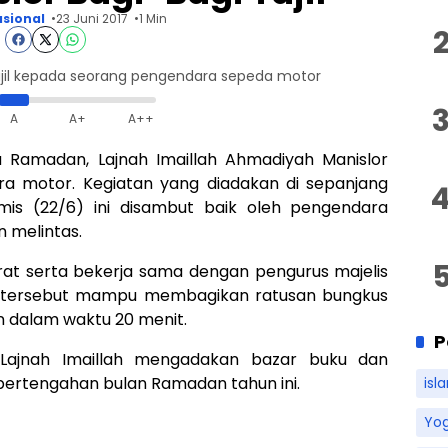
sional
23 Juni 2017
1 Min
jil kepada seorang pengendara sepeda motor
A
A+
A++
a Ramadan, Lajnah Imaillah Ahmadiyah Manislor
a motor. Kegiatan yang diadakan di sepanjang
mis (22/6) ini disambut baik oleh pengendara
 melintas.
irat serta bekerja sama dengan pengurus majelis
h tersebut mampu membagikan ratusan bungkus
n dalam waktu 20 menit.
P
ya Lajnah Imaillah mengadakan bazar buku dan
pertengahan bulan Ramadan tahun ini.
isl
Yo