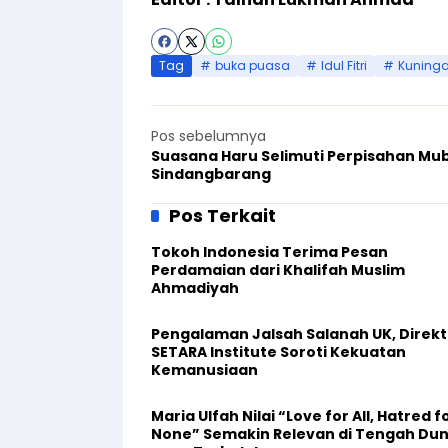
Tag
buka puasa
Idul Fitri
Kuning
Pos sebelumnya
Suasana Haru Selimuti Perpisahan Mub
Sindangbarang
Pos Terkait
Tokoh Indonesia Terima Pesan
Perdamaian dari Khalifah Muslim
Ahmadiyah
Pengalaman Jalsah Salanah UK, Direkt
SETARA Institute Soroti Kekuatan
Kemanusiaan
Maria Ulfah Nilai “Love for All, Hatred f
None” Semakin Relevan di Tengah Dun