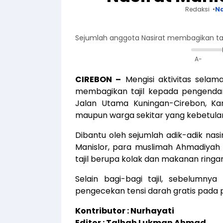
Redaksi
Na
Sejumlah anggota Nasirat membagikan ta
A-
CIREBON –
Mengisi aktivitas selam
membagikan tajil kepada pengendar
Jalan Utama Kuningan-Cirebon, Ka
maupun warga sekitar yang kebetulan
Dibantu oleh sejumlah adik-adik nas
Manislor, para muslimah Ahmadiya
tajil berupa kolak dan makanan ringa
Selain bagi-bagi tajil, sebelumn
pengecekan tensi darah gratis pada 
Kontributor : Nurhayati
Editor : Talhah Lukman Ahmad