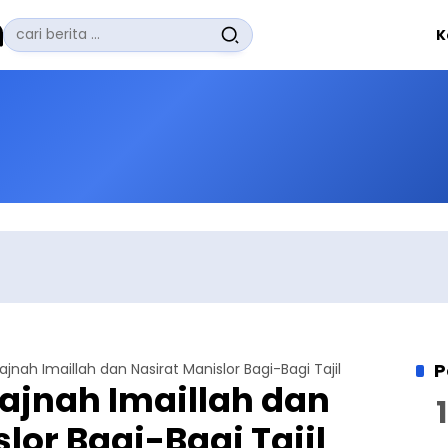
Pencarian
K
untuk:
#
Zuhairi Misrawi
#
Zoom
#
Zero Waste
#
Zaki Firdaus
#
Zafrullah Ahmad Pontoh
No Recent Searches Yet.
P
ajnah Imaillah dan Nasirat Manislor Bagi-Bagi Tajil
ajnah Imaillah dan
lor Bagi-Bagi Tajil