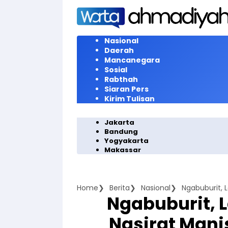
Langsung
ke
konten
Nasional
Daerah
Mancanegara
Sosial
Rabthah
Siaran Pers
Kirim Tulisan
Jakarta
Bandung
Yogyakarta
Makassar
Home
Berita
Nasional
Ngabuburit, L
Ngabuburit, L
Nasirat Manis