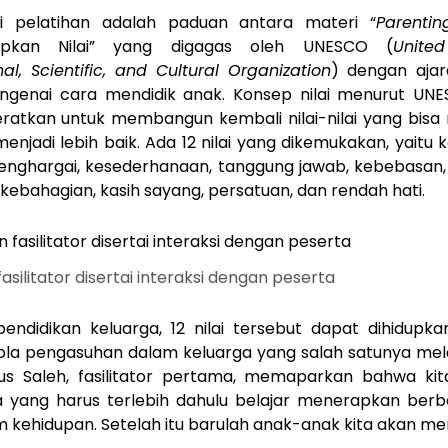
ri pelatihan adalah paduan antara materi “
Parentin
upkan Nilai” yang digagas oleh UNESCO (
Unite
al, Scientific, and Cultural Organization
) dengan ajar
ngenai cara mendidik anak. Konsep nilai menurut UN
eratkan untuk membangun kembali nilai-nilai yang bis
 menjadi lebih baik. Ada 12 nilai yang dikemukakan, yaitu 
nghargai, kesederhanaan, tanggung jawab, kebebasan, 
, kebahagian, kasih sayang, persatuan, dan rendah hati.
asilitator disertai interaksi dengan peserta
 pendidikan keluarga, 12 nilai tersebut dapat dihidupk
ola pengasuhan dalam keluarga yang salah satunya mel
daus Saleh, fasilitator pertama, memaparkan bahwa kit
 yang harus terlebih dahulu belajar menerapkan berba
am kehidupan. Setelah itu barulah anak-anak kita akan m