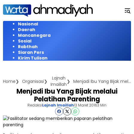
Langsung
ke
konten
Nasional
Daerah
Mancanegara
Sosial
Rabthah
Siaran Pers
Kirim Tulisan
Lajnah
Home
Organisasi
Menjadi Ibu Yang Bijak melalui Pelatihan Parenting
Imaillah
Menjadi Ibu Yang Bijak melalui
Pelatihan Parenting
Redaksi
Lajnah Imaillah
13 Maret 2016
3 Min