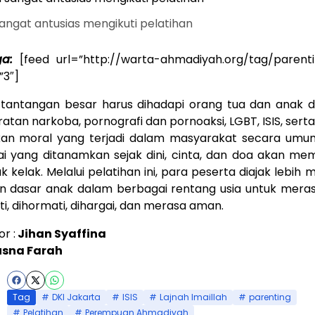
angat antusias mengikuti pelatihan
a:
[feed url=”http://warta-ahmadiyah.org/tag/parenti
3″]
 tantangan besar harus dihadapi orang tua dan anak de
eratan narkoba, pornografi dan pornoaksi, LGBT, ISIS, sert
an moral yang terjadi dalam masyarakat secara umu
lai yang ditanamkan sejak dini, cinta, dan doa akan m
 kelak. Melalui pelatihan ini, para peserta diajak lebi
 dasar anak dalam berbagai rentang usia untuk merasa
i, dihormati, dihargai, dan merasa aman.
r :
Jihan Syaffina
sna Farah
Tag
DKI Jakarta
ISIS
Lajnah Imaillah
parenting
Pelatihan
Perempuan Ahmadiyah