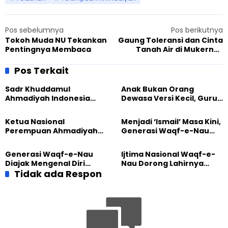
Pos sebelumnya
Pos berikutnya
Tokoh Muda NU Tekankan
Gaung Toleransi dan Cinta
Pentingnya Membaca
Tanah Air di Mukernas
Perdana Bamusi
Pos Terkait
Sadr Khuddamul
Anak Bukan Orang
Ahmadiyah Indonesia
Dewasa Versi Kecil, Guru
Dorong Kolaborasi
Besar UT Kenalkan Model
Pendidikan bersama
Pendidikan BERLIAN
Ketua Nasional
Menjadi ‘Ismail’ Masa Kini,
UNUSIA
Perempuan Ahmadiyah
Generasi Waqf-e-Nau
Indonesia Raih Gelar Guru
Diajak Hidup untuk
Besar Universitas
Pengabdian
Generasi Waqf-e-Nau
Ijtima Nasional Waqf-e-
Terbuka
Diajak Mengenal Diri
Nau Dorong Lahirnya
Sebelum Mengubah
Tidak ada Respon
Generasi Pengkhidmat
Dunia
yang Militan