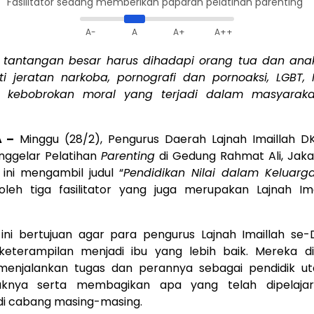
Fasilitator sedang memberikan paparan pelatihan parenting
A-
A
A+
A++
 tantangan besar harus dihadapi orang tua dan an
rti jeratan narkoba, pornografi dan pornoaksi, LGBT, I
i kebobrokan moral yang terjadi dalam masyaraka
 –
Minggu (28/2), Pengurus Daerah Lajnah Imaillah DK
nggelar Pelatihan
Parenting
di Gedung Rahmat Ali, Jaka
 ini mengambil judul “
Pendidikan Nilai dalam Keluarg
oleh tiga fasilitator yang juga merupakan Lajnah Ima
 ini bertujuan agar para pengurus Lajnah Imaillah se-
 keterampilan menjadi ibu yang lebih baik. Mereka d
njalankan tugas dan perannya sebagai pendidik u
aknya serta membagikan apa yang telah dipelajar
di cabang masing-masing.