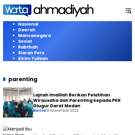
Langsung
ke
konten
Nasional
Daerah
Mancanegara
Sosial
Rabthah
Siaran Pers
Kirim Tulisan
parenting
Lajnah Imaillah Berikan Pelatihan
Wirausaha dan Parenting kepada PKK
Glugur Darat Medan
Berita
16 November 2022