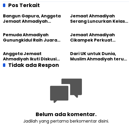
Imaillah Tambun Bekasi
Purwakarta Gelar Shiratun
Pos Terkait
Tarik Antusiasme Anggota
Nabi
Bangun Gapura, Anggota
Jemaat Ahmadiyah
Jemaat Ahmadiyah
Serang Luncurkan Kelas
Madukara dan Warga
Tatar, Fokus Cetak
Sambut HUT RI ke-81
Generasi Unggul
Pemuda Ahmadiyah
Jemaat Ahmadiyah
Gunungkidul Raih Juara
Cikampek Perkuat
Lomba Video Literasi 2026
Komitmen Bangun Masjid
Lewat Pengajian
Anggota Jemaat
Dari UK untuk Dunia,
Gabungan
Ahmadiyah Ikuti Diskusi
Muslim Ahmadiyah terus
Pluralisme di Yogyakarta
Tidak ada Respon
perkuat Persaudaraan
Kemanusiaan Global
Belum ada komentar.
Jadilah yang pertama berkomentar disini.