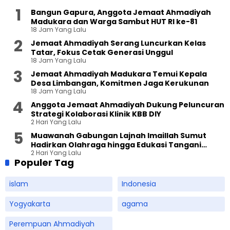
Bangun Gapura, Anggota Jemaat Ahmadiyah
Madukara dan Warga Sambut HUT RI ke-81
18 Jam Yang Lalu
Jemaat Ahmadiyah Serang Luncurkan Kelas
Tatar, Fokus Cetak Generasi Unggul
18 Jam Yang Lalu
Jemaat Ahmadiyah Madukara Temui Kepala
Desa Limbangan, Komitmen Jaga Kerukunan
18 Jam Yang Lalu
Anggota Jemaat Ahmadiyah Dukung Peluncuran
Strategi Kolaborasi Klinik KBB DIY
2 Hari Yang Lalu
Muawanah Gabungan Lajnah Imaillah Sumut
Hadirkan Olahraga hingga Edukasi Tangani
2 Hari Yang Lalu
Sampah
Populer Tag
islam
Indonesia
Yogyakarta
agama
Perempuan Ahmadiyah