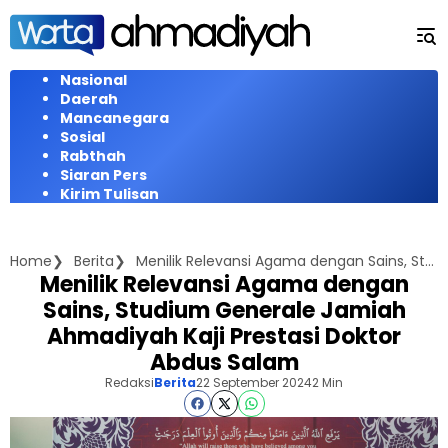
Langsung
ke
konten
Nasional
Daerah
Mancanegara
Sosial
Rabthah
Siaran Pers
Kirim Tulisan
Home
Berita
Menilik Relevansi Agama dengan Sains, Studium Generale Jamiah Ahmadiyah Kaji Prestasi Doktor Abdus Salam
Menilik Relevansi Agama dengan
Sains, Studium Generale Jamiah
Ahmadiyah Kaji Prestasi Doktor
Abdus Salam
Redaksi
Berita
22 September 2024
2 Min