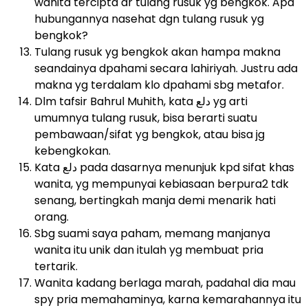
wanita tercipta dr tulang rusuk yg bengkok. Apa
hubungannya nasehat dgn tulang rusuk yg
bengkok?
Tulang rusuk yg bengkok akan hampa makna
seandainya dpahami secara lahiriyah. Justru ada
makna yg terdalam klo dpahami sbg metafor.
Dlm tafsir Bahrul Muhith, kata دلع yg arti
umumnya tulang rusuk, bisa berarti suatu
pembawaan/sifat yg bengkok, atau bisa jg
kebengkokan.
Kata دلع pada dasarnya menunjuk kpd sifat khas
wanita, yg mempunyai kebiasaan berpura2 tdk
senang, bertingkah manja demi menarik hati
orang.
Sbg suami saya paham, memang manjanya
wanita itu unik dan itulah yg membuat pria
tertarik.
Wanita kadang berlaga marah, padahal dia mau
spy pria memahaminya, karna kemarahannya itu