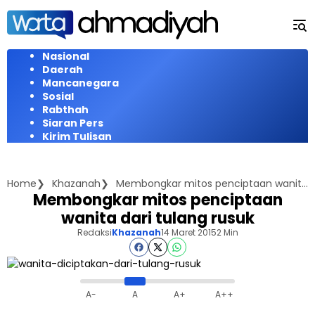
Langsung
ke
konten
Nasional
Daerah
Mancanegara
Sosial
Rabthah
Siaran Pers
Kirim Tulisan
Home
Khazanah
Membongkar mitos penciptaan wanita dari tulang rusuk
Membongkar mitos penciptaan
wanita dari tulang rusuk
Redaksi
Khazanah
14 Maret 2015
2 Min
A-
A
A+
A++