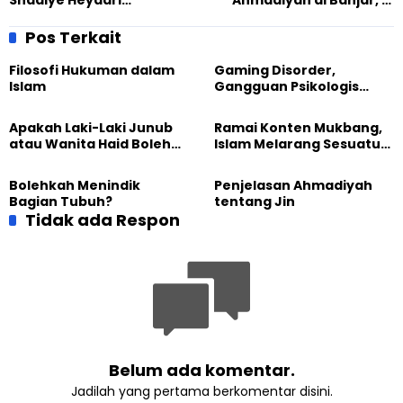
Shadiye Heydari
Ahmadiyah di Banjar, 13
mengunjungi Khalifah
Maret 2015
Islam di London
Pos Terkait
Filosofi Hukuman dalam
Gaming Disorder,
Islam
Gangguan Psikologis
yang Resmi Diumumkan
WHO
Apakah Laki-Laki Junub
Ramai Konten Mukbang,
atau Wanita Haid Boleh
Islam Melarang Sesuatu
Memandikan Jenazah?
yang Berlebihan
Bolehkah Menindik
Penjelasan Ahmadiyah
Bagian Tubuh?
tentang Jin
Tidak ada Respon
Belum ada komentar.
Jadilah yang pertama berkomentar disini.