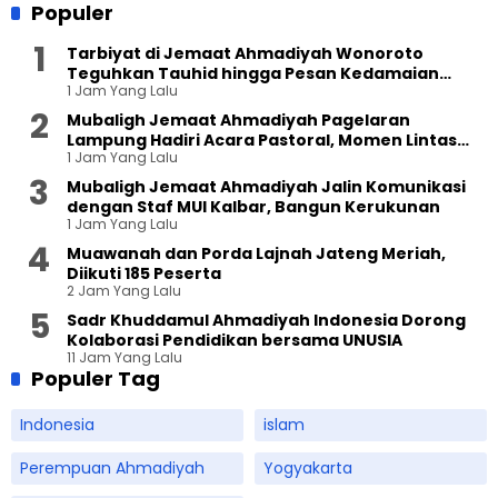
Populer
Tarbiyat di Jemaat Ahmadiyah Wonoroto
Teguhkan Tauhid hingga Pesan Kedamaian
1 Jam Yang Lalu
Islam
Mubaligh Jemaat Ahmadiyah Pagelaran
Lampung Hadiri Acara Pastoral, Momen Lintas
1 Jam Yang Lalu
Agama Penuh Keakraban
Mubaligh Jemaat Ahmadiyah Jalin Komunikasi
dengan Staf MUI Kalbar, Bangun Kerukunan
1 Jam Yang Lalu
Muawanah dan Porda Lajnah Jateng Meriah,
Diikuti 185 Peserta
2 Jam Yang Lalu
Sadr Khuddamul Ahmadiyah Indonesia Dorong
Kolaborasi Pendidikan bersama UNUSIA
11 Jam Yang Lalu
Populer Tag
Indonesia
islam
Perempuan Ahmadiyah
Yogyakarta